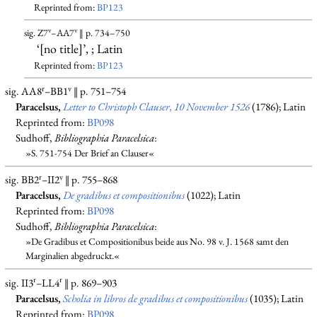
Reprinted from:
BP123
v
v
sig. Z7
–AA7
‖ p. 734–750
‘[no title]’, ; Latin
Reprinted from:
BP123
r
v
sig. AA8
–BB1
‖ p. 751–754
Paracelsus,
Letter to Christoph Clauser, 10 November 1526
(1786); Latin
Reprinted from:
BP098
Sudhoff,
Bibliographia Paracelsica
:
»S. 751-754 Der Brief an Clauser«
r
v
sig. BB2
–II2
‖ p. 755–868
Paracelsus,
De gradibus et compositionibus
(1022); Latin
Reprinted from:
BP098
Sudhoff,
Bibliographia Paracelsica
:
»De Gradibus et Compositionibus beide aus No. 98 v. J. 1568 samt den
Marginalien abgedruckt.«
r
r
sig. II3
–LL4
‖ p. 869–903
Paracelsus,
Scholia in libros de gradibus et compositionibus
(1035); Latin
Reprinted from:
BP098