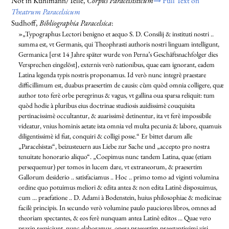
Not in Kühlmann/Telle,
Corpus Paracelsisticum
⇒ Full Text on
Theatrum Paracelsicum
Sudhoff,
Bibliographia Paracelsica
:
»„Typographus Lectori benigno et aequo S. D. Consilij & instituti nostri ..
summa est, vt Germanis, qui Theophrasti authoris nostri linguam intelligunt,
Germanica [erst 14 Jahre später wurde von Perna’s Geschäftsnachfolger dies
Versprechen eingelöst], externis verò nationibus, quae eam ignorant, eadem
Latina legenda typis nostris proponamus. Id verò nunc integrè praestare
difficillimum est, duabus praesertim de causis: cùm quòd omnia colligere, quæ
author toto ferè orbe peregrinus & vagus, vt gallina oua sparsa reliquit: tum
quòd hodie à pluribus eius doctrinae studiosis auidissimè couquisita
pertinacissimè occultantur, & auarissimè detinentur, ita vt ferè impossibile
videatur, vnius hominis aetate ista omnia vel multa pecunia & labore, quamuis
diligentissimè id fiat, conquiri & colligi posse.“ Er bittet darum alle
„Paracelsistas“, beizusteuern aus Liebe zur Sache und „accepto pro nostra
tenuitate honorario aliquo“. „Coepimus nunc tandem Latina, quae (etiam
persequemur) per tomos in lucem dare, vt extraneorum, & praesertim
Gallorum desiderio .. satisfaciamus .. Hoc .. primo tomo ad viginti volumina
ordine quo potuimus meliori & edita antea & non edita Latinè disposuimus,
cum ... praefatione .. D. Adami à Bodenstein, huius philosophiae & medicinae
facilè principis. In secundo verò volumine paulo pauciores libros, omnes ad
theoriam spectantes, & eos ferè nunquam antea Latinè editos ... Quae vero
praxin respiciunt, nunc elaboramus, opera praesertim praestantissimi viri