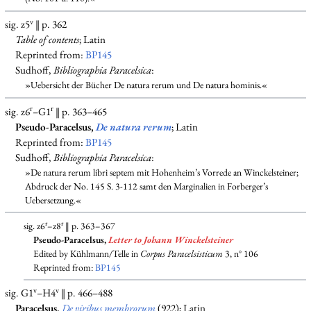
v
sig. z5
‖ p. 362
Table of contents
; Latin
Reprinted from:
BP145
Sudhoff,
Bibliographia Paracelsica
:
»Uebersicht der Bücher De natura rerum und De natura hominis.«
r
r
sig. z6
–G1
‖ p. 363–465
Pseudo-Paracelsus,
De natura rerum
; Latin
Reprinted from:
BP145
Sudhoff,
Bibliographia Paracelsica
:
»De natura rerum libri septem mit Hohenheim’s Vorrede an Winckelsteiner;
Abdruck der No. 145 S. 3-112 samt den Marginalien in Forberger’s
Uebersetzung.«
r
r
sig. z6
–z8
‖ p. 363–367
Pseudo-Paracelsus,
Letter to Johann Winckelsteiner
Edited by Kühlmann/Telle in
Corpus Paracelsisticum
3, n° 106
Reprinted from:
BP145
v
v
sig. G1
–H4
‖ p. 466–488
Paracelsus,
De viribus membrorum
(922); Latin