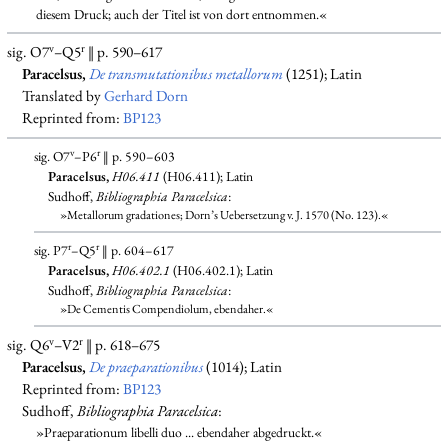
diesem Druck; auch der Titel ist von dort entnommen.«
v
r
sig. O7
–Q5
‖ p. 590–617
Paracelsus,
De transmutationibus metallorum
(1251); Latin
Translated by
Gerhard Dorn
Reprinted from:
BP123
v
r
sig. O7
–P6
‖ p. 590–603
Paracelsus,
H06.411
(H06.411); Latin
Sudhoff,
Bibliographia Paracelsica
:
»Metallorum gradationes; Dorn’s Uebersetzung v. J. 1570 (No. 123).«
r
r
sig. P7
–Q5
‖ p. 604–617
Paracelsus,
H06.402.1
(H06.402.1); Latin
Sudhoff,
Bibliographia Paracelsica
:
»De Cementis Compendiolum, ebendaher.«
v
r
sig. Q6
–V2
‖ p. 618–675
Paracelsus,
De praeparationibus
(1014); Latin
Reprinted from:
BP123
Sudhoff,
Bibliographia Paracelsica
:
»Praeparationum libelli duo ... ebendaher abgedruckt.«