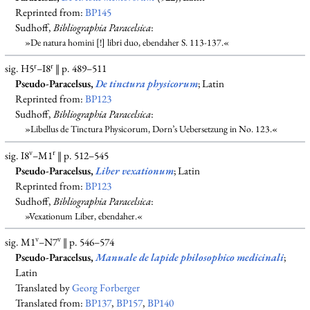
Reprinted from:
BP145
Sudhoff,
Bibliographia Paracelsica
:
»De natura homini [!] libri duo, ebendaher S. 113-137.«
r
r
sig. H5
–I8
‖ p. 489–511
Pseudo-Paracelsus,
De tinctura physicorum
; Latin
Reprinted from:
BP123
Sudhoff,
Bibliographia Paracelsica
:
»Libellus de Tinctura Physicorum, Dorn’s Uebersetzung in No. 123.«
v
r
sig. I8
–M1
‖ p. 512–545
Pseudo-Paracelsus,
Liber vexationum
; Latin
Reprinted from:
BP123
Sudhoff,
Bibliographia Paracelsica
:
»Vexationum Liber, ebendaher.«
v
v
sig. M1
–N7
‖ p. 546–574
Pseudo-Paracelsus,
Manuale de lapide philosophico medicinali
;
Latin
Translated by
Georg Forberger
Translated from:
BP137
,
BP157
,
BP140