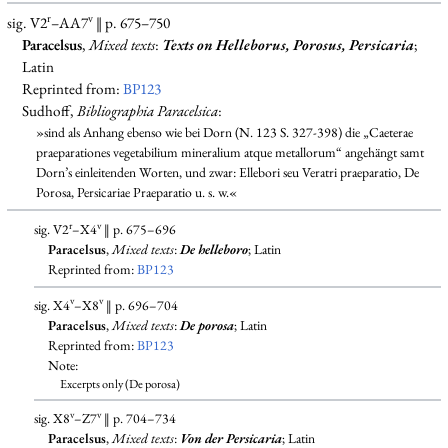
r
v
sig. V2
–AA7
‖ p. 675–750
Paracelsus
,
Mixed texts
:
Texts on Helleborus, Porosus, Persicaria
;
Latin
Reprinted from:
BP123
Sudhoff,
Bibliographia Paracelsica
:
»sind als Anhang ebenso wie bei Dorn (N. 123 S. 327-398) die „Caeterae
praeparationes vegetabilium mineralium atque metallorum“ angehängt samt
Dorn’s einleitenden Worten, und zwar: Ellebori seu Veratri praeparatio, De
Porosa, Persicariae Praeparatio u. s. w.«
r
v
sig. V2
–X4
‖ p. 675–696
Paracelsus
,
Mixed texts
:
De helleboro
; Latin
Reprinted from:
BP123
v
v
sig. X4
–X8
‖ p. 696–704
Paracelsus
,
Mixed texts
:
De porosa
; Latin
Reprinted from:
BP123
Note:
Excerpts only (De porosa)
v
v
sig. X8
–Z7
‖ p. 704–734
Paracelsus
,
Mixed texts
:
Von der Persicaria
; Latin