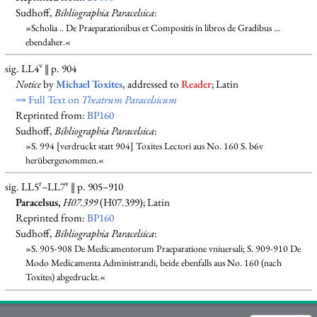
Sudhoff,
Bibliographia Paracelsica
:
»Scholia .. De Praeparationibus et Compositis in libros de Gradibus ...
ebendaher.«
v
sig. LL4
‖ p. 904
Notice
by
Michael Toxites
, addressed to
Reader
; Latin
⇒ Full Text on
Theatrum Paracelsicum
Reprinted from:
BP160
Sudhoff,
Bibliographia Paracelsica
:
»S. 994 [verdruckt statt 904] Toxites Lectori aus No. 160 S. b6v
herübergenommen.«
r
v
sig. LL5
–LL7
‖ p. 905–910
Paracelsus,
H07.399
(H07.399); Latin
Reprinted from:
BP160
Sudhoff,
Bibliographia Paracelsica
:
»S. 905-908 De Medicamentorum Praeparatione vniuersali; S. 909-910 De
Modo Medicamenta Administrandi, beide ebenfalls aus No. 160 (nach
Toxites) abgedruckt.«