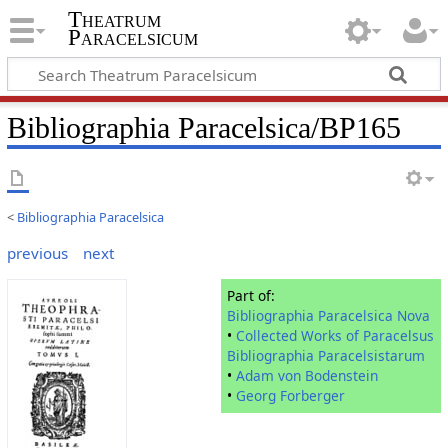
Theatrum
Paracelsicum
Bibliographia Paracelsica/BP165
<
Bibliographia Paracelsica
previous
next
Part of:
Bibliographia Paracelsica Nova
•
Collected Works of Paracelsus
Bibliographia Paracelsistarum
•
Adam von Bodenstein
•
Georg Forberger