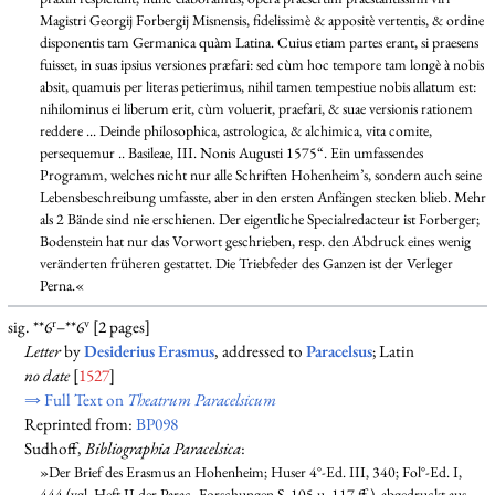
Magistri Georgij Forbergij Misnensis, fidelissimè & appositè vertentis, & ordine
disponentis tam Germanica quàm Latina. Cuius etiam partes erant, si praesens
fuisset, in suas ipsius versiones præfari: sed cùm hoc tempore tam longè à nobis
absit, quamuis per literas petierimus, nihil tamen tempestiue nobis allatum est:
nihilominus ei liberum erit, cùm voluerit, praefari, & suae versionis rationem
reddere ... Deinde philosophica, astrologica, & alchimica, vita comite,
persequemur .. Basileae, III. Nonis Augusti 1575“. Ein umfassendes
Programm, welches nicht nur alle Schriften Hohenheim’s, sondern auch seine
Lebensbeschreibung umfasste, aber in den ersten Anfängen stecken blieb. Mehr
als 2 Bände sind nie erschienen. Der eigentliche Specialredacteur ist Forberger;
Bodenstein hat nur das Vorwort geschrieben, resp. den Abdruck eines wenig
veränderten früheren gestattet. Die Triebfeder des Ganzen ist der Verleger
Perna.«
r
v
sig. **6
–**6
[2 pages]
Letter
by
Desiderius Erasmus
, addressed to
Paracelsus
; Latin
no date
[
1527
]
⇒ Full Text on
Theatrum Paracelsicum
Reprinted from:
BP098
Sudhoff,
Bibliographia Paracelsica
:
»Der Brief des Erasmus an Hohenheim; Huser 4°-Ed. III, 340; Fol°-Ed. I,
444 (vgl. Heft II der Parac.-Forschungen S. 105 u. 117 ff.), abgedruckt aus