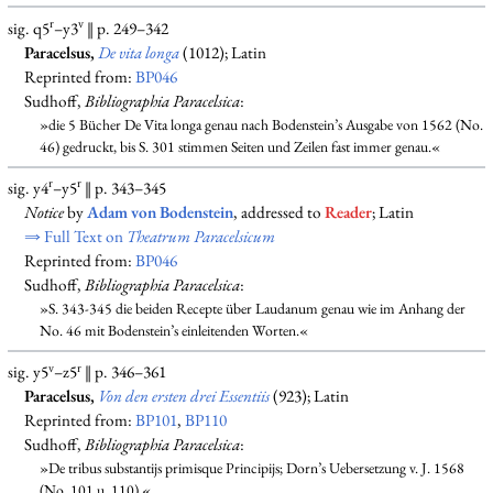
r
v
sig. q5
–y3
‖ p. 249–342
Paracelsus,
De vita longa
(1012); Latin
Reprinted from:
BP046
Sudhoff,
Bibliographia Paracelsica
:
»die 5 Bücher De Vita longa genau nach Bodenstein’s Ausgabe von 1562 (No.
46) gedruckt, bis S. 301 stimmen Seiten und Zeilen fast immer genau.«
r
r
sig. y4
–y5
‖ p. 343–345
Notice
by
Adam von Bodenstein
, addressed to
Reader
; Latin
⇒ Full Text on
Theatrum Paracelsicum
Reprinted from:
BP046
Sudhoff,
Bibliographia Paracelsica
:
»S. 343-345 die beiden Recepte über Laudanum genau wie im Anhang der
No. 46 mit Bodenstein’s einleitenden Worten.«
v
r
sig. y5
–z5
‖ p. 346–361
Paracelsus,
Von den ersten drei Essentiis
(923); Latin
Reprinted from:
BP101
,
BP110
Sudhoff,
Bibliographia Paracelsica
:
»De tribus substantijs primisque Principijs; Dorn’s Uebersetzung v. J. 1568
(No. 101 u. 110).«