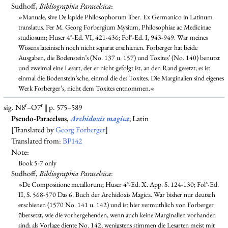
Sudhoff,
Bibliographia Paracelsica
:
»Manuale, sive De lapide Philosophorum liber. Ex Germanico in Latinum
translatus. Per M. Georg Forbergium Mysium, Philosophiae ac Medicinae
studiosum; Huser 4°-Ed. VI, 421-436; Fol°-Ed. I, 943-949. War meines
Wissens lateinisch noch nicht separat erschienen. Forberger hat beide
Ausgaben, die Bodenstein’s (No. 137 u. 157) und Toxites’ (No. 140) benutzt
und zweimal eine Lesart, der er nicht gefolgt ist, an den Rand gesetzt; es ist
einmal die Bodenstein’sche, einmal die des Toxites. Die Marginalien sind eigenes
Werk Forberger’s, nicht dem Toxites entnommen.«
r
r
sig. N8
–O7
‖ p. 575–589
Pseudo-Paracelsus,
Archidoxis magica
; Latin
[Translated by
Georg Forberger
]
Translated from:
BP142
Note:
Book 5-7 only
Sudhoff,
Bibliographia Paracelsica
:
»De Compositione metallorum; Huser 4°-Ed. X. App. S. 124-130; Fol°-Ed.
II, S. 568-570 Das 6. Buch der Archidoxis Magica. War bisher nur deutsch
erschienen (1570 No. 141 u. 142) und ist hier vermuthlich von Forberger
übersetzt, wie die vorhergehenden, wenn auch keine Marginalien vorhanden
sind; als Vorlage diente No. 142, wenigstens stimmen die Lesarten meist mit