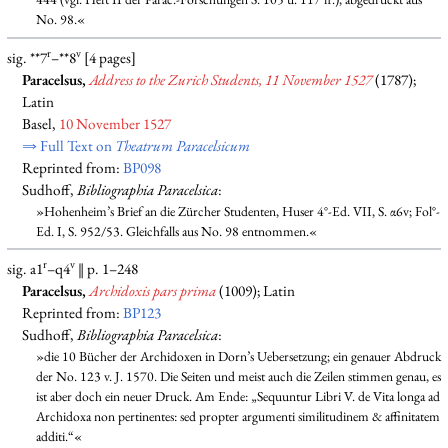
No. 98.«
r
v
sig. **7
–**8
[4 pages]
Paracelsus,
Address to the Zurich Students, 11 November 1527
(1787);
Latin
Basel,
10 November 1527
⇒ Full Text on
Theatrum Paracelsicum
Reprinted from:
BP098
Sudhoff,
Bibliographia Paracelsica
:
»Hohenheim’s Brief an die Zürcher Studenten, Huser 4°-Ed. VII, S. α6v; Fol°-
Ed. I, S. 952/53. Gleichfalls aus No. 98 entnommen.«
r
v
sig. a1
–q4
‖ p. 1–248
Paracelsus,
Archidoxis pars prima
(1009); Latin
Reprinted from:
BP123
Sudhoff,
Bibliographia Paracelsica
:
»die 10 Bücher der Archidoxen in Dorn’s Uebersetzung; ein genauer Abdruck
der No. 123 v. J. 1570. Die Seiten und meist auch die Zeilen stimmen genau, es
ist aber doch ein neuer Druck. Am Ende: „Sequuntur Libri V. de Vita longa ad
Archidoxa non pertinentes: sed propter argumenti similitudinem & affinitatem
additi.“«