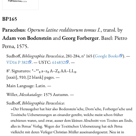
BP165
Paracelsus
:
Operum latine redditorum tomus I.
, transl. by
Adam von Bodenstein
and
Georg Forberger
. Basel: Pietro
Perna, 1575.
Sudhoff,
Bibliographia Paracelsica
, 281-284, n° 165 (
Google Books
). —
VD16 P 382
. — USTC:
614832
. —
8°. Signatures: *–**
a–z
A–Z
AA–LL
.
8
8
8
8
[xxxii], 910, [2 blank] pages. —
Main Language: Latin. —
Willer,
Messkataloge
: 1575 Autumn. —
Sudhoff,
Bibliographia Paracelsica
:
»Der Herausgeber hat hier also Bodenstein’sche, Dorn’sche, Forberger’sche und
Toxitische Uebersetzungen an einander gereiht, welche meist schon früher
erschienen waren, und zwar, ausser dem kleinen Abschnitt von Toxites am Ende,
alles in Pernas’ Verlag. Wegen der Toxitischen Uebersetzung hat sich Perna
vielleicht mit deren Verleger Christian Müller auseinandergesetzt. Neu ist in