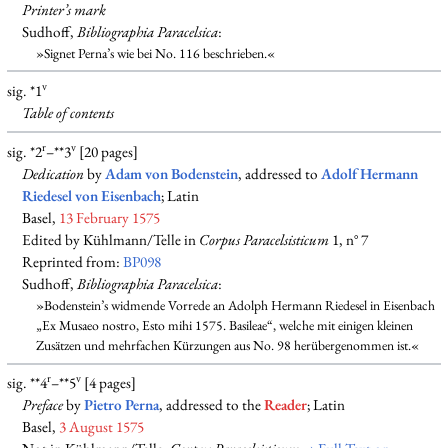
Printer’s mark
Sudhoff,
Bibliographia Paracelsica
:
»Signet Perna’s wie bei No. 116 beschrieben.«
v
sig. *1
Table of contents
r
v
sig. *2
–**3
[20 pages]
Dedication
by
Adam von Bodenstein
, addressed to
Adolf Hermann
Riedesel von Eisenbach
; Latin
Basel,
13 February 1575
Edited by Kühlmann/Telle in
Corpus Paracelsisticum
1, n° 7
Reprinted from:
BP098
Sudhoff,
Bibliographia Paracelsica
:
»Bodenstein’s widmende Vorrede an Adolph Hermann Riedesel in Eisenbach
„Ex Musaeo nostro, Esto mihi 1575. Basileae“, welche mit einigen kleinen
Zusätzen und mehrfachen Kürzungen aus No. 98 herübergenommen ist.«
r
v
sig. **4
–**5
[4 pages]
Preface
by
Pietro Perna
, addressed to the
Reader
; Latin
Basel,
3 August 1575