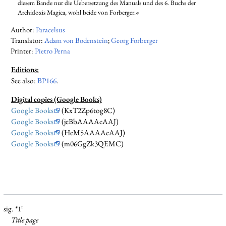
diesem Bande nur die Uebersetzung des Manuals und des 6. Buchs der
Archidoxis Magica, wohl beide von Forberger.«
Author:
Paracelsus
Translator:
Adam von Bodenstein
;
Georg Forberger
Printer:
Pietro Perna
Editions:
See also:
BP166
.
Digital copies (Google Books)
Google Books
(KxT2Zp6tog8C)
Google Books
(jeBbAAAAcAAJ)
Google Books
(HeM5AAAAcAAJ)
Google Books
(m06GgZk3QEMC)
r
sig. *1
Title page