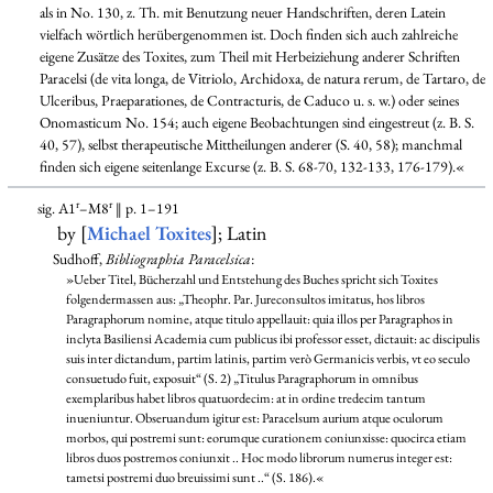
als in No. 130, z. Th. mit Benutzung neuer Handschriften, deren Latein
vielfach wörtlich herübergenommen ist. Doch finden sich auch zahlreiche
eigene Zusätze des Toxites, zum Theil mit Herbeiziehung anderer Schriften
Paracelsi (de vita longa, de Vitriolo, Archidoxa, de natura rerum, de Tartaro, de
Ulceribus, Praeparationes, de Contracturis, de Caduco u. s. w.) oder seines
Onomasticum No. 154; auch eigene Beobachtungen sind eingestreut (z. B. S.
40, 57), selbst therapeutische Mittheilungen anderer (S. 40, 58); manchmal
finden sich eigene seitenlange Excurse (z. B. S. 68-70, 132-133, 176-179).«
r
r
sig. A1
–M8
‖ p. 1–191
by [
Michael Toxites
]; Latin
Sudhoff,
Bibliographia Paracelsica
:
»Ueber Titel, Bücherzahl und Entstehung des Buches spricht sich Toxites
folgendermassen aus: „Theophr. Par. Jureconsultos imitatus, hos libros
Paragraphorum nomine, atque titulo appellauit: quia illos per Paragraphos in
inclyta Basiliensi Academia cum publicus ibi professor esset, dictauit: ac discipulis
suis inter dictandum, partim latinis, partim verò Germanicis verbis, vt eo seculo
consuetudo fuit, exposuit“ (S. 2) „Titulus Paragraphorum in omnibus
exemplaribus habet libros quatuordecim: at in ordine tredecim tantum
inueniuntur. Obseruandum igitur est: Paracelsum aurium atque oculorum
morbos, qui postremi sunt: eorumque curationem coniunxisse: quocirca etiam
libros duos postremos coniunxit .. Hoc modo librorum numerus integer est:
tametsi postremi duo breuissimi sunt ..“ (S. 186).«