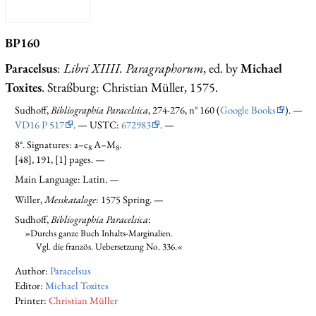
BP160
Paracelsus
:
Libri XIIII. Paragraphorum
, ed. by
Michael
Toxites
. Straßburg: Christian Müller, 1575.
Sudhoff,
Bibliographia Paracelsica
, 274-276, n° 160 (
Google Books
). —
VD16 P 517
. — USTC:
672983
. —
8°. Signatures: a–c
A–M
.
8
8
[48], 191, [1] pages. —
Main Language: Latin. —
Willer,
Messkataloge
: 1575 Spring. —
Sudhoff,
Bibliographia Paracelsica
:
»Durchs ganze Buch Inhalts-Marginalien.
Vgl. die französ. Uebersetzung No. 336.«
Author:
Paracelsus
Editor:
Michael Toxites
Printer:
Christian Müller