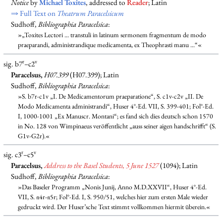
Notice
by
Michael Toxites
, addressed to
Reader
; Latin
⇒ Full Text on
Theatrum Paracelsicum
Sudhoff,
Bibliographia Paracelsica
:
»„Toxites Lectori ... transtuli in latinum sermonem fragmentum de modo
praeparandi, administrandique medicamenta, ex Theophrasti manu ...“«
r
v
sig. b7
–c2
Paracelsus,
H07.399
(H07.399); Latin
Sudhoff,
Bibliographia Paracelsica
:
»S. b7r-c1v „I. De Medicamentorum praeparatione“, S. c1v-c2v „II. De
Modo Medicamenta administrandi“, Huser 4°-Ed. VII, S. 399-401; Fol°-Ed.
I, 1000-1001 „Ex Manuscr. Montani“; es fand sich dies deutsch schon 1570
in No. 128 von Wimpinaeus veröffentlicht „auss seiner aigen handschrifft“ (S.
G1v-G2r).«
r
v
sig. c3
–c5
Paracelsus,
Address to the Basel Students, 5 June 1527
(1094); Latin
Sudhoff,
Bibliographia Paracelsica
:
»Das Baseler Programm „Nonis Junij, Anno M.D.XXVII“, Huser 4°-Ed.
VII, S. α4r-α5r; Fol°-Ed. I, S. 950/51, welches hier zum ersten Male wieder
gedruckt wird. Der Huser’sche Text stimmt vollkommen hiermit überein.«