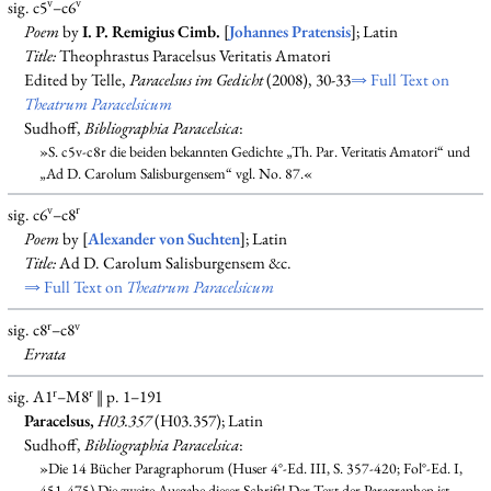
v
v
sig. c5
–c6
Poem
by
I. P. Remigius Cimb.
[
Johannes Pratensis
]; Latin
Title:
Theophrastus Paracelsus Veritatis Amatori
Edited by Telle,
Paracelsus im Gedicht
(2008), 30-33
⇒ Full Text on
Theatrum Paracelsicum
Sudhoff,
Bibliographia Paracelsica
:
»S. c5v-c8r die beiden bekannten Gedichte „Th. Par. Veritatis Amatori“ und
„Ad D. Carolum Salisburgensem“ vgl. No. 87.«
v
r
sig. c6
–c8
Poem
by [
Alexander von Suchten
]; Latin
Title:
Ad D. Carolum Salisburgensem &c.
⇒ Full Text on
Theatrum Paracelsicum
r
v
sig. c8
–c8
Errata
r
r
sig. A1
–M8
‖ p. 1–191
Paracelsus,
H03.357
(H03.357); Latin
Sudhoff,
Bibliographia Paracelsica
:
»Die 14 Bücher Paragraphorum (Huser 4°-Ed. III, S. 357-420; Fol°-Ed. I,
451-475) Die zweite Ausgabe dieser Schrift! Der Text der Paragraphen ist