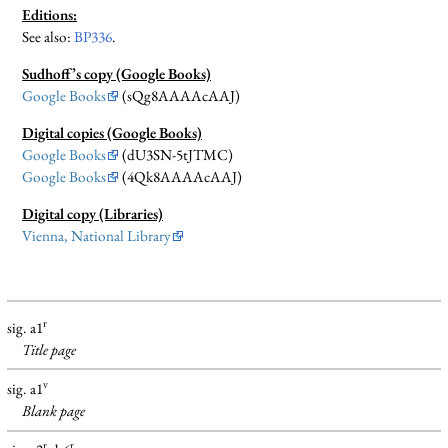
Editions:
See also:
BP336
.
Sudhoff’s copy (Google Books)
Google Books
(sQg8AAAAcAAJ)
Digital copies (Google Books)
Google Books
(dU3SN-5tJTMC)
Google Books
(4Qk8AAAAcAAJ)
Digital copy (Libraries)
Vienna, National Library
r
sig. a1
Title page
v
sig. a1
Blank
page
r
r