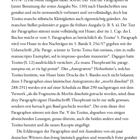
(unter Benutzung der ersten Ausgabe No. 130) nach Handschriften neu
gestaltet und nicht unwesentlich verbessert und vervollständigt; doch hat
Toxites manche stilistische Kleinigkeiten auch eigenmächtig geändert. An
manchen Stellen polemisirt er gegen die frühere Ausgabe (z. B. S. 4). Der Text
der Paragraphen stimmt meist vollständig mit Huser; aber im 1. Cap. des I.
Buches weicht er vom 5. Paragraphen an beträchtlich ab; Toxites’ 5. Paragraph
wird von Huser in den Nachträgen im 5. Bande S. 256/57 gegeben mit der
Ueberschrift „Hic Paragr. scienter in Tertio Tomo fuit omissus, cùm in nullo
manuscripto Exemplari, sed in impresso quodam inuenerim“. Dagegen hatte
Toxites (S. 12) ausdrücklich versichert „Ex manu Theophrasti hic paragr.
sumptus est, et vix legi potuit“. Dies „Autogramm“ Hohenheim’s, welches
Toxites benützte, war Huser beim Drucke des 5. Bandes noch nicht bekannt;
denn 3 Paragraphen eines lateinischen Autogramms der „morbi dissoluti“ (S.
288-291) werden erst auf einer Schedula zu Blatt 290 nachgetragen mit dem
Vermerk „als die Fragmenta de Morbis dissolutis getruckt worden, seind diese
drey Paragraphi eigner Handtschrifft Theophrasti nicht zur stelle gewesen,
sondern erst hernach gen Basel geschickt worden“. Der erste dieser drei
Paragraphen stimmt mit dem Par. V des Toxites, abgesehen von einigen
abweichenden Lesungen, genau überein, auch die beiden andern sind von
Toxites benutzt und die neuen Recepte eingefügt.
Die Erklärungen der Paragraphen sind mit Ausnahme von ein paar
deutschen Wörtern durchweg lateinisch gegeben und wesentlich freier gestaltet