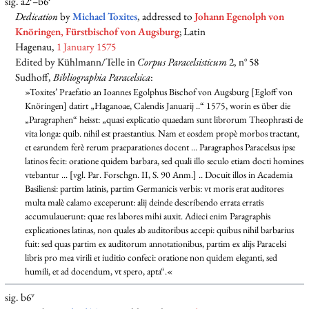
sig. a2
–b6
Dedication
by
Michael Toxites
, addressed to
Johann Egenolph von
Knöringen, Fürstbischof von Augsburg
; Latin
Hagenau,
1 January 1575
Edited by Kühlmann/Telle in
Corpus Paracelsisticum
2, n° 58
Sudhoff,
Bibliographia Paracelsica
:
»Toxites’ Praefatio an Ioannes Egolphus Bischof von Augsburg [Egloff von
Knöringen] datirt „Haganoae, Calendis Januarij ..“ 1575, worin es über die
„Paragraphen“ heisst: „quasi explicatio quaedam sunt librorum Theophrasti de
vita longa: quib. nihil est praestantius. Nam et eosdem propè morbos tractant,
et earundem ferè rerum praeparationes docent ... Paragraphos Paracelsus ipse
latinos fecit: oratione quidem barbara, sed quali illo seculo etiam docti homines
vtebantur ... [vgl. Par. Forschgn. II, S. 90 Anm.] .. Docuit illos in Academia
Basiliensi: partim latinis, partim Germanicis verbis: vt moris erat auditores
multa malè calamo exceperunt: alij deinde describendo errata erratis
accumulauerunt: quae res labores mihi auxit. Adieci enim Paragraphis
explicationes latinas, non quales ab auditoribus accepi: quibus nihil barbarius
fuit: sed quas partim ex auditorum annotationibus, partim ex alijs Paracelsi
libris pro mea virili et iuditio confeci: oratione non quidem eleganti, sed
humili, et ad docendum, vt spero, apta“.«
v
sig. b6