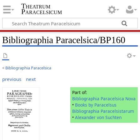
Theatrum
Paracelsicum
Bibliographia Paracelsica/BP160
<
Bibliographia Paracelsica
previous
next
Part of:
Bibliographia Paracelsica Nova
•
Books by Paracelsus
Bibliographia Paracelsistarum
•
Alexander von Suchten