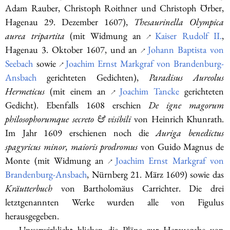
Adam Rauber, Christoph Roithner und Christoph Örber,
Hagenau 29. Dezember 1607),
Thesaurinella Olympica
aurea tripartita
(mit Widmung an
Kaiser Rudolf II.
,
↗
Hagenau 3. Oktober 1607, und an
Johann Baptista von
↗
Seebach
sowie
Joachim Ernst Markgraf von Brandenburg-
↗
Ansbach
gerichteten Gedichten),
Paradisus Aureolus
Hermeticus
(mit einem an
Joachim Tancke
gerichteten
↗
Gedicht). Ebenfalls 1608 erschien
De igne magorum
philosophorumque secreto & visibili
von Heinrich Khunrath.
Im Jahr 1609 erschienen noch die
Auriga benedictus
spagyricus minor, maioris prodromus
von Guido Magnus de
Monte (mit Widmung an
Joachim Ernst Markgraf von
↗
Brandenburg-Ansbach
, Nürnberg 21. März 1609) sowie das
Kräutterbuch
von Bartholomäus Carrichter. Die drei
letztgenannten Werke wurden alle von Figulus
herausgegeben.
Unverwirklicht blieben die Pläne zur Herausgabe von