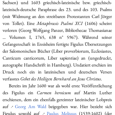
Sachsen) und 1603 griechisch-lateinische bzw. griechisch-
lateinisch-deutsche Paraphrase des 23. und des 103. Psalms
(mit Widmung an den streitbaren Protestanten Carl Jörger
von Tollet). Eine
Metaphrasis Psalmi XCI
(1606) scheint
verloren (Georg Wolfgang Panzer, Bibliothecae Thomasianae
... Volumen I, 1765, 638 n° 5967). Während seiner
Gefangenschaft in Ensisheim fertigte Figulus Übersetzungen
der Salomonischen Bücher (Liber proverbiorum, Ecclesiastes,
Canticum canticorum, Liber sapientiae) an (ungedruckt,
autographe Handschrift in Hamburg). Undatiert erschien im
Druck noch ein in lateinischen und deutschen Versen
verfasstes
Gebet des Heiligen Bernhard an Jesus Christus
.
Bereits im Jahr 1600 war als wohl erste Veröffentlichung
des Figulus ein
Carmen heroicum
auf Martin Luther
erschienen, dem ein ebenfalls gereimter lateinischer Lobpreis
auf
Georg Am Wald
beigegeben war. Hier bezieht sich
↗
Figulus sowohl auf
Paulus Melissus
(1539-1602) (der
↗