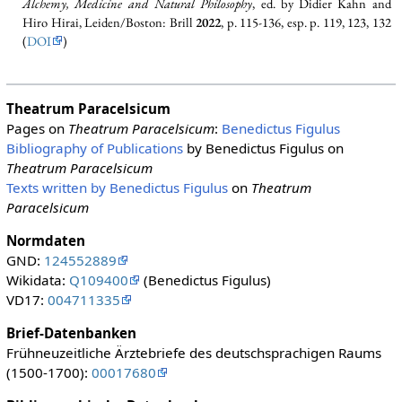
Alchemy, Medicine and Natural Philosophy
, ed. by Didier Kahn and
Hiro Hirai, Leiden/Boston: Brill
2022
, p. 115-136, esp. p. 119, 123, 132
(
DOI
)
Theatrum Paracelsicum
Pages on
Theatrum Paracelsicum
:
Benedictus Figulus
Bibliography of Publications
by Benedictus Figulus on
Theatrum Paracelsicum
Texts written by Benedictus Figulus
on
Theatrum
Paracelsicum
Normdaten
GND:
124552889
Wikidata:
Q109400
(Benedictus Figulus)
VD17:
004711335
Brief-Datenbanken
Frühneuzeitliche Ärztebriefe des deutschsprachigen Raums
(1500-1700):
00017680