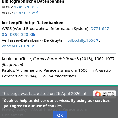
Bibliographische Datenbanken
VD16:
124552889
VD17:
004711335
kostenpflichtige Datenbanken
WBIS (World Biographical Information System):
D771-627-
0
;
D390-320-X
Verfasser-Datenbank (De Gruyter):
vdbo.killy.1550
;
vdbo.vl16.0128
Kühlmann/Telle,
Corpus Paracelsisticum
3 (2013), 1062-1077
(Biogramm)
Paulus, ‘Alchemie und Paracelsismus um 1600’, in
Analecta
Paracelsica
(1994), 352-354
(Biogramm)
This page was last edited on 26 April 2026, at
09:25.
Cookies help us deliver our services. By using our services,
you agree to our use of cookies.
Privacy policy
About Theatrum Paracelsicum
Disclaimers
OK