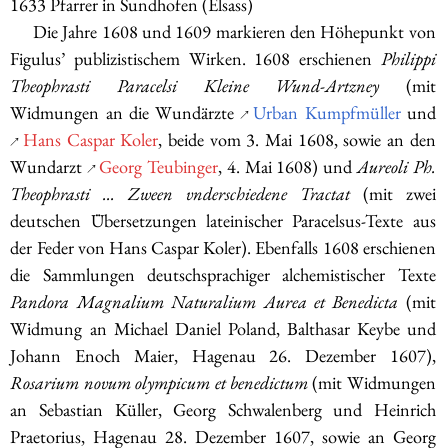
1633 Pfarrer in Sundhofen (Elsass)
Die Jahre 1608 und 1609 markieren den Höhepunkt von
Figulus’ publizistischem Wirken. 1608 erschienen
Philippi
Theophrasti Paracelsi Kleine Wund-Artzney
(mit
Widmungen an die Wundärzte
Urban Kumpfmüller
und
↗
Hans Caspar Koler
, beide vom 3. Mai 1608, sowie an den
↗
Wundarzt
Georg Teubinger
, 4. Mai 1608) und
Aureoli Ph.
↗
Theophrasti ... Zween vnderschiedene Tractat
(mit zwei
deutschen Übersetzungen lateinischer Paracelsus-Texte aus
der Feder von Hans Caspar Koler). Ebenfalls 1608 erschienen
die Sammlungen deutschsprachiger alchemistischer Texte
Pandora Magnalium Naturalium Aurea et Benedicta
(mit
Widmung an Michael Daniel Poland, Balthasar Keybe und
Johann Enoch Maier, Hagenau 26. Dezember 1607),
Rosarium novum olympicum et benedictum
(mit Widmungen
an Sebastian Küller, Georg Schwalenberg und Heinrich
Praetorius, Hagenau 28. Dezember 1607, sowie an Georg