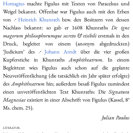
Homagius
machte Figulus mit Texten von Paracelsus und
Weigel bekannt. Offenbar war Figulus auch mit den Erben
von
Heinrich Khunrath
bzw. den Besitzern von dessen
↗
Nachlass bekannt: so gab er 1608 Khunraths
De igne
magorum philosophorumque secreto & visibili
erstmals in den
Druck, begleitet von einem (anonym abgedruckten)
‘Judicium’ des
Johann Arndt
über die vier großen
↗
Kupferstiche in Khunraths
Amphitheatrum
. In einem
Begleittext wies Figulus auch schon auf die geplante
Neuveröffentlichung (die tatsächlich ein Jahr später erfolgte)
des
Amphitheatrum
hin; außerdem besaß Figulus zumindest
einen unveröffentlichten Text Khunraths: Die
Signatura
Magnesiae
existiert in einer Abschrift von Figulus (Kassel, 8°
Ms. chem. 25).
Julian Paulus
Literatur: