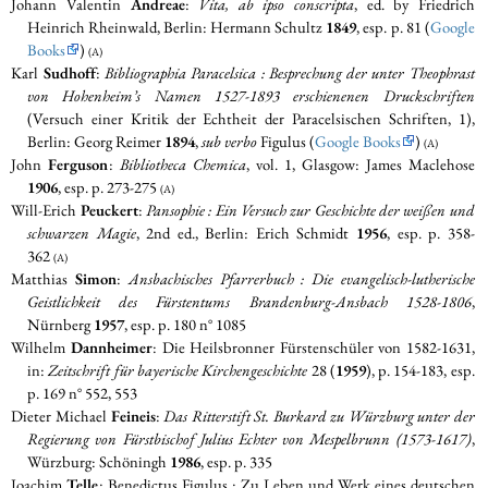
Johann Valentin
Andreae
:
Vita, ab ipso conscripta
, ed. by Friedrich
Heinrich Rheinwald, Berlin: Hermann Schultz
1849
, esp. p. 81 (
Google
Books
)
(A)
Karl
Sudhoff
:
Bibliographia Paracelsica : Besprechung der unter Theophrast
von Hohenheim’s Namen 1527-1893 erschienenen Druckschriften
(Versuch einer Kritik der Echtheit der Paracelsischen Schriften, 1),
Berlin: Georg Reimer
1894
,
sub verbo
Figulus (
Google Books
)
(A)
John
Ferguson
:
Bibliotheca Chemica
, vol. 1, Glasgow: James Maclehose
1906
, esp. p. 273-275
(A)
Will-Erich
Peuckert
:
Pansophie : Ein Versuch zur Geschichte der weißen und
schwarzen Magie
, 2nd ed., Berlin: Erich Schmidt
1956
, esp. p. 358-
362
(A)
Matthias
Simon
:
Ansbachisches Pfarrerbuch : Die evangelisch-lutherische
Geistlichkeit des Fürstentums Brandenburg-Ansbach 1528-1806
,
Nürnberg
1957
, esp. p. 180 n° 1085
Wilhelm
Dannheimer
: Die Heilsbronner Fürstenschüler von 1582-1631,
in:
Zeitschrift für bayerische Kirchengeschichte
28 (
1959
), p. 154-183, esp.
p. 169 n° 552, 553
Dieter Michael
Feineis
:
Das Ritterstift St. Burkard zu Würzburg unter der
Regierung von Fürstbischof Julius Echter von Mespelbrunn (1573-1617)
,
Würzburg: Schöningh
1986
, esp. p. 335
Joachim
Telle
: Benedictus Figulus : Zu Leben und Werk eines deutschen