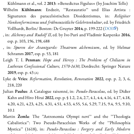
Kühlmann et al., vol. 2
2013
: »Benedictus Figulus« (by Joachim Telle)
Wilhelm
Kühlmann
: Endzeit, ’’Restauratio’’ und Elias Artista :
Signaturen des paracelsistischen Dissidentismus, in:
Religiöser
Nonkonformismus und frühneuzeitliche Gelehrtenkultur
, ed. by Friedrich
Vollhardt, Berlin/ Boston: De Gruyter
2014
, p. 199-222 (
DOI
)
, in:
Alchemy and Rudolf II
, ed. by Ivo Purš and Vladimir Karpenko
2016
,
esp. p. 103, 196, 198, 688
, in:
Spuren der Avantgarde: Theatrum alchemicum
, ed. by Helmar
Schramm
2017
, esp. p. 53, 181
Leigh T. I.
Penman
:
Hope and Heresy : The Problem of Chiliasm in
Lutheran Confessional Culture, 1570-1630
, Dordrecht: Springer Nature
2019
, esp. p. 43
(A)
Lyke de
Vries
:
Reformation, Revolution, Renovation
2022
, esp. p. 2, 3, 6,
218, 220
Julian
Paulus
: A Catalogue raisonné, in:
Pseudo-Paracelsus
, ed. by Didier
Kahn and Hiro Hirai
2022
, esp. p. § 1.2, 2.4, 2.7, 4.1, 4.4, 4.16, 4.17, 4.18,
4.20, 4.21, 4.23, 4.25, 4.31, 4.51, 4.53, 4.55, 5.6, 5.29, 7.15, 9.4, 9.5, 9.10,
10.1
Martin
Žemla
: The ’’Astronomia Olympi novi’’ and the ’’Theologia
Cabalistica’’: Two Pseudo-Paracelsian Works of the ’’Philosophia
Mystica’’ (1618), in:
Pseudo-Paracelsus : Forgery and Early Modern