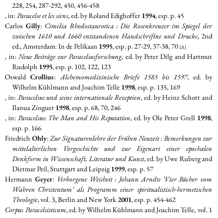
228, 254, 287-292, 450, 456-458
, in:
Paracelse et les siens
, ed. by Roland Edighoffer
1994
, esp. p. 45
Carlos
Gilly
:
Cimelia Rhodostaurotica : Die Rosenkreuzer im Spiegel der
zwischen 1610 und 1660 entstandenen Handschriftne und Drucke
, 2nd
ed., Amsterdam: In de Pelikaan
1995
, esp. p. 27-29, 37-38, 70
(A)
, in:
Neue Beiträge zur Paracelsusforschung
, ed. by Peter Dilg and Hartmut
Rudolph
1995
, esp. p. 102, 122, 123
Oswald
Crollius
:
Alchemomedizinische Briefe 1585 bis 1597
, ed. by
Wilhelm Kühlmann and Joachim Telle
1998
, esp. p. 135, 169
, in:
Paracelsus und seine internationale Rezeption
, ed. by Heinz Schott and
Ilanua Zinguer
1998
, esp. p. 68, 70, 246
, in:
Paracelsus: The Man and His Reputation
, ed. by Ole Peter Grell
1998
,
esp. p. 166
Friedrich
Ohly
:
Zur Signaturenlehre der Frühen Neuzeit : Bemerkungen zur
mittelalterlichen Vorgeschichte und zur Eigenart einer epochalen
Denkform in Wissenschaft, Literatur und Kunst
, ed. by Uwe Ruberg and
Dietmar Peil, Stuttgart and Leipzig
1999
, esp. p. 57
Hermann
Geyer
:
Verborgene Weisheit : Johann Arndts ‘Vier Bücher vom
Wahren Christentum’ als Programm einer spiritualistisch-hermetischen
Theologie
, vol. 3, Berlin and New York
2001
, esp. p. 454-462
Corpus Paracelsisticum
, ed. by Wilhelm Kühlmann and Joachim Telle, vol. 1