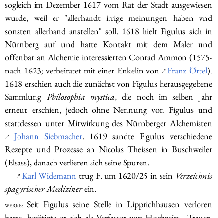
sogleich im Dezember 1617 vom Rat der Stadt ausgewiesen
wurde, weil er "allerhandt irrige meinungen haben vnd
sonsten allerhand anstellen" soll. 1618 hielt Figulus sich in
Nürnberg auf und hatte Kontakt mit dem Maler und
offenbar an Alchemie interessierten Conrad Ammon (1575-
nach 1623; verheiratet mit einer Enkelin von
Franz Örtel
).
↗
1618 erschien auch die zunächst von Figulus herausgegebene
Sammlung
Philosophia mystica
, die noch im selben Jahr
erneut erschien, jedoch ohne Nennung von Figulus und
stattdessen unter Mitwirkung des Nürnberger Alchemisten
Johann Siebmacher
. 1619 sandte Figulus verschiedene
↗
Rezepte und Prozesse an Nicolas Theissen in Buschweiler
(Elsass), danach verlieren sich seine Spuren.
Karl Widemann
trug F. um 1620/25 in sein
Verzeichnis
↗
spagyrischer Mediziner
ein.
Seit Figulus seine Stelle in Lipprichhausen verloren
Werke:
hatte, betätigte er sich als Verfasser von Hochzeits-, Trauer-