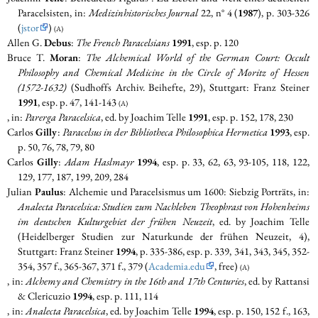
Paracelsisten, in:
Medizinhistorisches Journal
22, n° 4 (
1987
), p. 303-326
(
jstor
)
(A)
Allen G.
Debus
:
The French Paracelsians
1991
, esp. p. 120
Bruce T.
Moran
:
The Alchemical World of the German Court: Occult
Philosophy and Chemical Medicine in the Circle of Moritz of Hessen
(1572-1632)
(Sudhoffs Archiv. Beihefte, 29), Stuttgart: Franz Steiner
1991
, esp. p. 47, 141-143
(A)
, in:
Parerga Paracelsica
, ed. by Joachim Telle
1991
, esp. p. 152, 178, 230
Carlos
Gilly
:
Paracelsus in der Bibliotheca Philosophica Hermetica
1993
, esp.
p. 50, 76, 78, 79, 80
Carlos
Gilly
:
Adam Haslmayr
1994
, esp. p. 33, 62, 63, 93-105, 118, 122,
129, 177, 187, 199, 209, 284
Julian
Paulus
: Alchemie und Paracelsismus um 1600: Siebzig Porträts, in:
Analecta Paracelsica
: Studien zum Nachleben Theophrast von Hohenheims
im deutschen Kulturgebiet der frühen Neuzeit
, ed. by Joachim Telle
(Heidelberger Studien zur Naturkunde der frühen Neuzeit, 4),
Stuttgart: Franz Steiner
1994
, p. 335-386, esp. p. 339, 341, 343, 345, 352-
354, 357 f., 365-367, 371 f., 379 (
Academia.edu
, free)
(A)
, in:
Alchemy and Chemistry in the 16th and 17th Centuries
, ed. by Rattansi
& Clericuzio
1994
, esp. p. 111, 114
, in:
Analecta Paracelsica
, ed. by Joachim Telle
1994
, esp. p. 150, 152 f., 163,