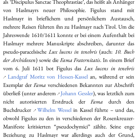
als ‘Discipulus Sanctae Theophrastiae’, das heißt als Anhänger
von Haslmayrs neuer Philosophie. Figulus stand mit
Haslmayr in brieflichem und persönlichem Austausch,
mehrere Reisen führten ihn zu Haslmayr nach Tirol. Um die
Jahreswende 1610/1611 konnte er bei einem Aufenthalt bei
Haslmayr mehrere Manuskripte abschreiben, darunter das
pseudo-paracelsische
Lux lucens in tenebris
(auch:
10. Buch
der Archidoxen
) sowie die
Fama Fraternitatis
. In einem Brief
vom 6. Juli 1611 bot Figulus das
Lux lucens in tenebris
Landgraf Moritz von Hessen-Kassel
an, während er sein
↗
Exemplar der
Fama
verschiedenen Bekannten zur Abschrift
überließ (unter anderem
Johann Gessler
), was letztlich zum
↗
nicht autorisierten Erstdruck der
Fama
durch den
Buchdrucker
Wilhelm Wessel
in Kassel führte – und das,
↗
obwohl Figulus zu den in verschiedenen der Rosenkreuzer-
Manifeste kritisierten “pseudochymici” zählte. Seine enge
Beziehung zu Haslmayr war allerdings auch der Grund,