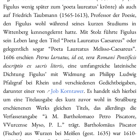
Figulus wenig später zum ‘poeta laureatus’ krönte) als auch
auf Friedrich Taubmann (1565-1613), Professor der Poesie,
den Figulus wohl während seines kurzen Studiums in
Wittenberg kennengelernt hatte. Mit Stolz führte Figulus
sein Leben lang den Titel “Poeta Laureatus Caesareus” oder
gelegentlich sogar “Poeta Laureatus Melisso-Caesareus”.
1606 erschien
Petrus larvatus, id est, vera Romani Pontificis
descriptio ex sacris literis
, eine umfangreiche lateinische
Dichtung Figulus’ mit Widmung an Philipp Ludwig
Pfalzgraf bei Rhein und verschiedenen Gedichtbeigaben,
darunter einer von
Job Korntawer
. Es handelt sich hierbei
↗
um eine Titelausgabe des kurz zuvor wohl in Straßburg
erschienenen Werks gleichen Titels, das allerdings die
Verfasserangabe “à M. Bartholomaeo Petro Piscatore,
VVurcense Myso, P. L.” trägt. Bartholomäus Piscator
(Fischer) aus Wurzen bei Meißen (gest. 1635) war 1610-