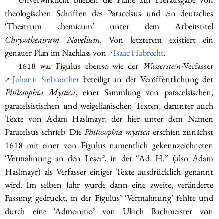
theologischen Schriften des Paracelsus und ein deutsches
‘Theatrum chemicum’ unter dem Arbeitstitel
Chrysotheatrum Novellum
. Von letzterem existiert ein
genauer Plan im Nachlass von
Isaac Habrecht
.
↗
1618 war Figulus ebenso wie der
Wasserstein
-Verfasser
Johann Siebmacher
beteiligt an der Veröffentlichung der
↗
Philosophia Mystica
, einer Sammlung von paracelsischen,
paracelsistischen und weigelianischen Texten, darunter auch
Texte von Adam Haslmayr, der hier unter dem Namen
Paracelsus schrieb. Die
Philosophia mystica
erschien zunächst
1618 mit einer von Figulus namentlich gekennzeichneten
‘Vermahnung an den Leser’, in der “Ad. H.” (also Adam
Haslmayr) als Verfasser einiger Texte ausdrücklich genannt
wird. Im selben Jahr wurde dann eine zweite, veränderte
Fassung gedruckt, in der Figulus’ ‘Vermahnung’ fehlte und
durch eine ‘Admonitio’ von Ulrich Bachmeister von