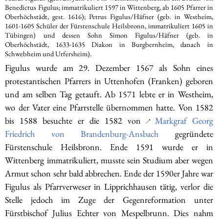
Benedictus Figulus; immatrikuliert 1597 in Wittenberg, ab 1605 Pfarrer in
Oberhöchstädt, gest. 1616); Petrus Figulus/Häfner (geb. in Westheim,
1601-1605 Schüler der Fürstenschule Heilsbronn, immatrikuliert 1605 in
Tübingen) und dessen Sohn Simon Figulus/Häfner (geb. in
Oberhöchstädt, 1633-1635 Diakon in Burgbernheim, danach in
Schwebheim und Urfersheim).
Figulus wurde am 29. Dezember 1567 als Sohn eines
protestantischen Pfarrers in Uttenhofen (Franken) geboren
und am selben Tag getauft. Ab 1571 lebte er in Westheim,
wo der Vater eine Pfarrstelle übernommen hatte. Von 1582
bis 1588 besuchte er die 1582 von
Markgraf Georg
↗
Friedrich von Brandenburg-Ansbach
gegründete
Fürstenschule Heilsbronn. Ende 1591 wurde er in
Wittenberg immatrikuliert, musste sein Studium aber wegen
Armut schon sehr bald abbrechen. Ende der 1590er Jahre war
Figulus als Pfarrverweser in Lipprichhausen tätig, verlor die
Stelle jedoch im Zuge der Gegenreformation unter
Fürstbischof Julius Echter von Mespelbrunn. Dies nahm