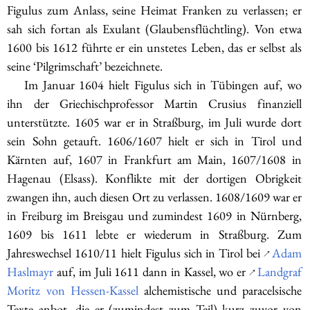
Figulus zum Anlass, seine Heimat Franken zu verlassen; er
sah sich fortan als Exulant (Glaubensflüchtling). Von etwa
1600 bis 1612 führte er ein unstetes Leben, das er selbst als
seine ‘Pilgrimschaft’ bezeichnete.
Im Januar 1604 hielt Figulus sich in Tübingen auf, wo
ihn der Griechischprofessor Martin Crusius finanziell
unterstützte. 1605 war er in Straßburg, im Juli wurde dort
sein Sohn getauft. 1606/1607 hielt er sich in Tirol und
Kärnten auf, 1607 in Frankfurt am Main, 1607/1608 in
Hagenau (Elsass). Konflikte mit der dortigen Obrigkeit
zwangen ihn, auch diesen Ort zu verlassen. 1608/1609 war er
in Freiburg im Breisgau und zumindest 1609 in Nürnberg,
1609 bis 1611 lebte er wiederum in Straßburg. Zum
Jahreswechsel 1610/11 hielt Figulus sich in Tirol bei
Adam
↗
Haslmayr
auf, im Juli 1611 dann in Kassel, wo er
Landgraf
↗
Moritz von Hessen-Kassel
alchemistische und paracelsische
Texte anbot, die er (zumindest zum Teil) kurz zuvor von