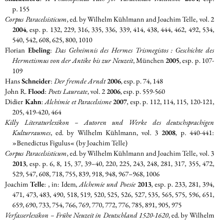
p. 155
Corpus Paracelsisticum
, ed. by Wilhelm Kühlmann and Joachim Telle, vol. 2
2004
, esp. p. 132, 229, 316, 335, 336, 339, 414, 438, 444, 462, 492, 534,
540, 542, 608, 625, 800, 1010
Florian
Ebeling
:
Das Geheimnis des Hermes Trismegistos : Geschichte des
Hermetismus von der Antike bis zur Neuzeit
, München
2005
, esp. p. 107-
109
Hans
Schneider
:
Der fremde Arndt
2006
, esp. p. 74, 148
John R.
Flood
:
Poets Laureate
, vol. 2
2006
, esp. p. 559-560
Didier
Kahn
:
Alchimie et Paracelsisme
2007
, esp. p. 112, 114, 115, 120-121,
205, 419-420, 464
Killy Literaturlexikon – Autoren und Werke des deutschsprachigen
Kulturraumes
, ed. by Wilhelm Kühlmann, vol. 3
2008
, p. 440-441:
»Benedictus Figulus« (by Joachim Telle)
Corpus Paracelsisticum
, ed. by Wilhelm Kühlmann and Joachim Telle, vol. 3
2013
, esp. p. 6, 8, 15, 37, 39–40, 220, 225, 243, 248, 281, 317, 355, 472,
529, 547, 608, 718, 755, 839, 918, 948, 967–968, 1006
Joachim
Telle
: , in: Idem,
Alchemie und Poesie
2013
, esp. p. 233, 281, 394,
471, 473, 483, 490, 518, 519, 520, 525, 526, 527, 535, 565, 575, 596, 651,
659, 690, 733, 754, 766, 769, 770, 772, 776, 785, 891, 905, 975
Verfasserlexikon – Frühe Neuzeit in Deutschland 1520-1620
, ed. by Wilhelm