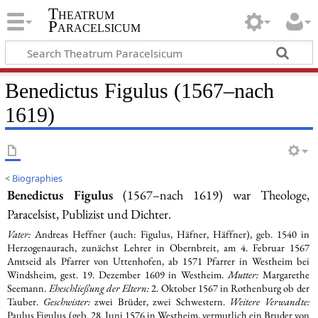
Theatrum
Paracelsicum
Benedictus Figulus (1567–nach
1619)
<
Biographies
Benedictus Figulus
(1567–nach 1619) war Theologe,
Paracelsist, Publizist und Dichter.
Vater:
Andreas Heffner (auch: Figulus, Häfner, Häffner), geb. 1540 in
Herzogenaurach, zunächst Lehrer in Obernbreit, am 4. Februar 1567
Amtseid als Pfarrer von Uttenhofen, ab 1571 Pfarrer in Westheim bei
Windsheim, gest. 19. Dezember 1609 in Westheim.
Mutter:
Margarethe
Seemann.
Eheschließung der Eltern:
2. Oktober 1567 in Rothenburg ob der
Tauber.
Geschwister:
zwei Brüder, zwei Schwestern.
Weitere Verwandte:
Paulus Figulus (geb. 28. Juni 1576 in Westheim, vermutlich ein Bruder von