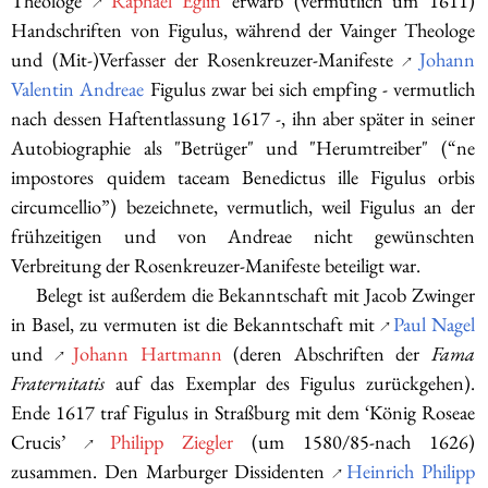
Theologe
Raphael Eglin
erwarb (vermutlich um 1611)
↗
Handschriften von Figulus, während der Vainger Theologe
und (Mit-)Verfasser der Rosenkreuzer-Manifeste
Johann
↗
Valentin Andreae
Figulus zwar bei sich empfing - vermutlich
nach dessen Haftentlassung 1617 -, ihn aber später in seiner
Autobiographie als "Betrüger" und "Herumtreiber" (“ne
impostores quidem taceam Benedictus ille Figulus orbis
circumcellio”) bezeichnete, vermutlich, weil Figulus an der
frühzeitigen und von Andreae nicht gewünschten
Verbreitung der Rosenkreuzer-Manifeste beteiligt war.
Belegt ist außerdem die Bekanntschaft mit Jacob Zwinger
in Basel, zu vermuten ist die Bekanntschaft mit
Paul Nagel
↗
und
Johann Hartmann
(deren Abschriften der
Fama
↗
Fraternitatis
auf das Exemplar des Figulus zurückgehen).
Ende 1617 traf Figulus in Straßburg mit dem ‘König Roseae
Crucis’
Philipp Ziegler
(um 1580/85-nach 1626)
↗
zusammen. Den Marburger Dissidenten
Heinrich Philipp
↗