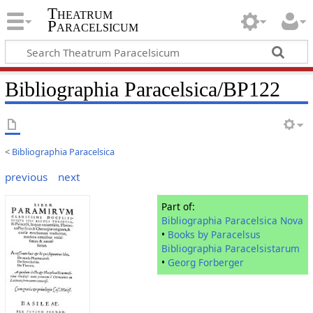
Theatrum
Paracelsicum
Bibliographia Paracelsica/BP122
<
Bibliographia Paracelsica
previous
next
Part of:
Bibliographia Paracelsica Nova
•
Books by Paracelsus
Bibliographia Paracelsistarum
•
Georg Forberger