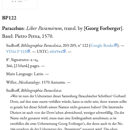
BP122
Paracelsus
:
Liber Paramirum
, transl. by [
Georg Forberger
].
Basel: Pietro Perna, 1570.
Sudhoff,
Bibliographia Paracelsica
, 203-205, n° 122 (
Google Books
). —
VD16 P 523
. — USTC:
604944
. —
8°. Signatures: a–z
.
8
366, [2 blank] pages. —
Main Language: Latin. —
Willer,
Messkataloge
: 1570 Autumn. —
Sudhoff,
Bibliographia Paracelsica
:
»Wer ist nun der Uebersetzer dieser Sammlung Paracelsischer Schriften? Gerhard
Dorn, auf den man zuerst verfallen würde, kann es nicht sein; denn warum sollte
er gerade bei dieser Schrift seinen Namen nicht genannt haben? Die lateinische
Diction ist auch von der Dorn’schen abweichend, weniger schwerfällig. Da der
Name nicht genannt wird, muss man eine Erstlingsarbeit annehmen; es ist
zweifellos die erste Uebersetzung Georg Forberger’s, der denn auch in der No.
166 geradezu als der Uebersetzer des „Paramirum“ genannt wird. Das oben