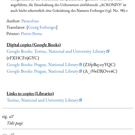
angeführte, die Einschaltung des Uebersetzers einführende „ACRONIVS“ ist
auch leicht erkenntlich eine Gräcisirung des Namens Forberger (vgl. No. 98).«
Author:
Paracelsus
Translator: [
Georg Forberger
]
Printer:
Pietro Perna
Digital copies (Google Books)
Google Books: Torino, National and University Library
(rFXHCFrijGYC)
Google Books: Prague, National Library
(Z1fpBq-oyYQC)
Google Books: Prague, National Library
(A_iVwDXOvt4C)
Links to copies (Libraries)
Torino, National and University Library
r
sig. a1
Title page
v
sig. a1