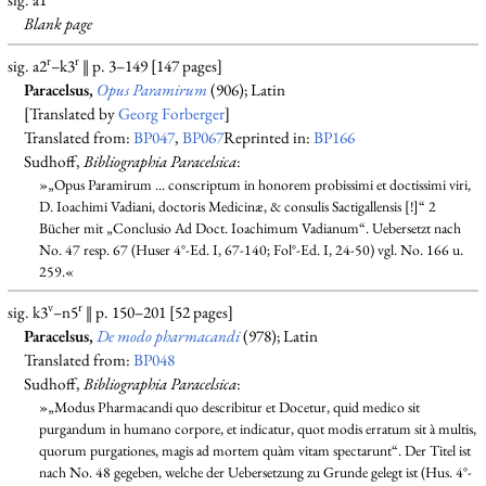
Blank
page
r
r
sig. a2
–k3
‖ p. 3–149 [147 pages]
Paracelsus,
Opus Paramirum
(906); Latin
[Translated by
Georg Forberger
]
Translated from:
BP047
,
BP067
Reprinted in:
BP166
Sudhoff,
Bibliographia Paracelsica
:
»„Opus Paramirum ... conscriptum in honorem probissimi et doctissimi viri,
D. Ioachimi Vadiani, doctoris Medicinæ, & consulis Sactigallensis [!]“ 2
Bücher mit „Conclusio Ad Doct. Ioachimum Vadianum“. Uebersetzt nach
No. 47 resp. 67 (Huser 4°-Ed. I, 67-140; Fol°-Ed. I, 24-50) vgl. No. 166 u.
259.«
v
r
sig. k3
–n5
‖ p. 150–201 [52 pages]
Paracelsus,
De modo pharmacandi
(978); Latin
Translated from:
BP048
Sudhoff,
Bibliographia Paracelsica
:
»„Modus Pharmacandi quo describitur et Docetur, quid medico sit
purgandum in humano corpore, et indicatur, quot modis erratum sit à multis,
quorum purgationes, magis ad mortem quàm vitam spectarunt“. Der Titel ist
nach No. 48 gegeben, welche der Uebersetzung zu Grunde gelegt ist (Hus. 4°-