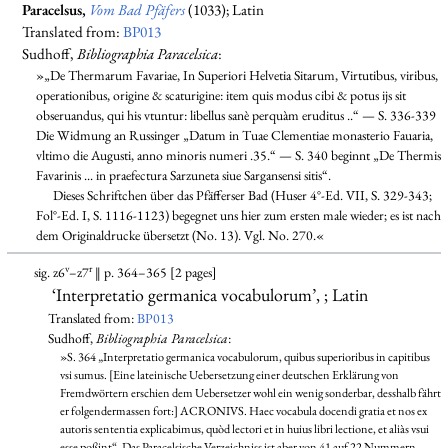
Paracelsus,
Vom Bad Pfäfers
(1033); Latin
Translated from:
BP013
Sudhoff,
Bibliographia Paracelsica
:
»„De Thermarum Favariae, In Superiori Helvetia Sitarum, Virtutibus, viribus,
operationibus, origine & scaturigine: item quis modus cibi & potus ijs sit
obseruandus, qui his vtuntur: libellus sanè perquàm eruditus ..“ — S. 336-339
Die Widmung an Russinger „Datum in Tuae Clementiae monasterio Fauaria,
vltimo die Augusti, anno minoris numeri .35.“ — S. 340 beginnt „De Thermis
Favarinis ... in praefectura Sarzuneta siue Sargansensi sitis“.
Dieses Schriftchen über das Pfäfferser Bad (Huser 4°-Ed. VII, S. 329-343;
Fol°-Ed. I, S. 1116-1123) begegnet uns hier zum ersten male wieder; es ist nach
dem Originaldrucke übersetzt (No. 13). Vgl. No. 270.«
v
r
sig. z6
–z7
‖ p. 364–365 [2 pages]
‘Interpretatio germanica vocabulorum’, ; Latin
Translated from:
BP013
Sudhoff,
Bibliographia Paracelsica
:
»S. 364 „Interpretatio germanica vocabulorum, quibus superioribus in capitibus
vsi sumus. [Eine lateinische Uebersetzung einer deutschen Erklärung von
Fremdwörtern erschien dem Uebersetzer wohl ein wenig sonderbar, desshalb fährt
er folgendermassen fort:] ACRONIVS. Haec vocabula docendi gratia et nos ex
autoris sententia explicabimus, quòd lectori et in huius libri lectione, et aliàs vsui
esse poßint“. Das Paracelsische Verzeichniss ist aber von 41 auf 22 Nummern