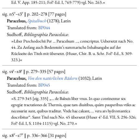
Ed. V. App. 185-211; Fol°-Ed. I, 769-779) vgl. No. 263.«
v
v
sig. n5
–s3
‖ p. 202–278 [77 pages]
Paracelsus,
Spitalbuch
(1278); Latin
Translated from:
BP044
Sudhoff,
Bibliographia Paracelsica
:
»Liber Ptochodochii Per ... Paracelsum ..., conscriptus. Uebersetzt nach No.
44. Zu Anfang auch Bodenstein’s summarische Inhaltsangabe auf der
Rückseite des Titels mit übersetzt. (Huser, Chir. B. u. Schr. Fol°-Ed., S. 309-
323.)«
r
r
sig. s4
–x8
‖ p. 279–335 [57 pages]
Paracelsus,
Von den natürlichen Bädern
(1032); Latin
Translated from:
BP045
Sudhoff,
Bibliographia Paracelsica
:
»S. 279-345 [eig. 335] „... de Balneis liber vnus. In quo continentur sex
egregiæ tractationes de Thermis, quae tam diuitibus, quàm pauperibus vtiles ac
necessariæ sunt, quibus traditur. Vnde hae caleant, ... vera ars hydromantica
describitur“. Samt Titel nach No. 45 übersetzt (Huser 4°-Ed. VII, S. 296-326;
Fol°-Ed. I, S. 1104-1115) vgl. No. 270.«
v
v
sig. x8
–z7
‖ p. 336–366 [31 pages]