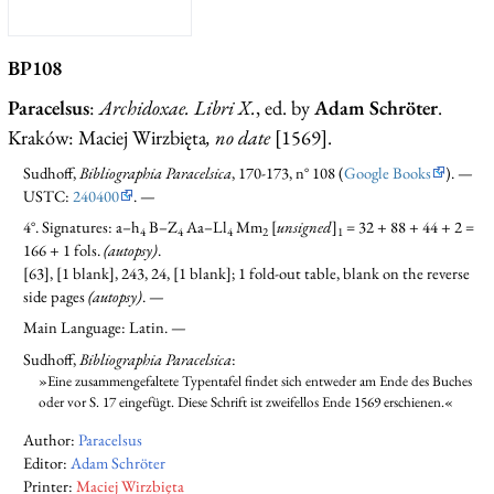
BP108
Paracelsus
:
Archidoxae. Libri X.
, ed. by
Adam Schröter
.
Kraków: Maciej Wirzbięta
, no date
[1569].
Sudhoff,
Bibliographia Paracelsica
, 170-173, n° 108 (
Google Books
). —
USTC:
240400
. —
4°. Signatures: a–h
B–Z
Aa–Ll
Mm
[
unsigned
]
= 32 + 88 + 44 + 2 =
4
4
4
2
1
166 + 1 fols.
(autopsy)
.
[63], [1 blank], 243, 24, [1 blank]; 1 fold-out table, blank on the reverse
side pages
(autopsy)
. —
Main Language: Latin. —
Sudhoff,
Bibliographia Paracelsica
:
»Eine zusammengefaltete Typentafel findet sich entweder am Ende des Buches
oder vor S. 17 eingefügt. Diese Schrift ist zweifellos Ende 1569 erschienen.«
Author:
Paracelsus
Editor:
Adam Schröter
Printer:
Maciej Wirzbięta