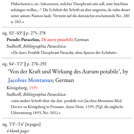
Philochemico, etc. bekommen, welches Theophrasti sein soll, zum beschluss
anhängen wollen,...“ Die Echtheit der Schrift sei aber ungewiss, da vieles derart
unter seinem Namen laufe. Verweist auf die demnächst erscheinende No. 280
u. 283.«
r
v
sig. S2
–S3
‖ p. 275–278
Pseudo-Paracelsus,
De auro potabili
; German
Sudhoff,
Bibliographia Paracelsica
:
»De Auro Potabili Theophrasti Paracelsi, ohne Spuren der Echtheit«
r
v
sig. S4
–T2
‖ p. 278–292
‘Von der Kraft und Wirkung des Aurum potabile’, by
Jacobus Montanus
; German
Königsberg,
1595
Sudhoff,
Bibliographia Paracelsica
:
»eine andere Schrift über das Aur. potabile von Jacobus Montanus Med.
Doctor zu Königsberg in Preussen. Anno Dom. 1595. (Vgl. die englische
Uebersetzung 1893, No. 501).«
r
v
sig. T3
–T4
[4 pages]
4 blank
pages