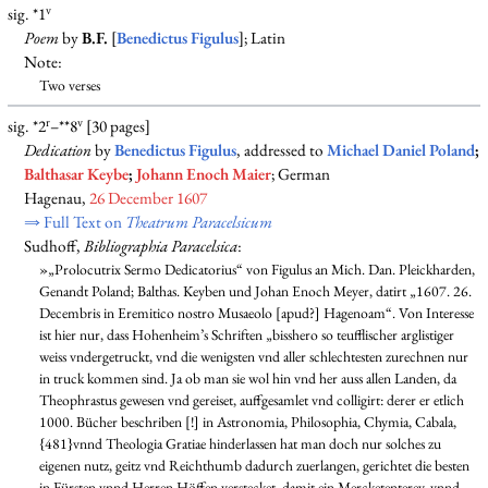
v
sig. *1
Poem
by
B.F.
[
Benedictus Figulus
]; Latin
Note:
Two verses
r
v
sig. *2
–**8
[30 pages]
Dedication
by
Benedictus Figulus
, addressed to
Michael Daniel Poland
;
Balthasar Keybe
;
Johann Enoch Maier
; German
Hagenau,
26 December 1607
⇒ Full Text on
Theatrum Paracelsicum
Sudhoff,
Bibliographia Paracelsica
:
»„Prolocutrix Sermo Dedicatorius“ von Figulus an Mich. Dan. Pleickharden,
Genandt Poland; Balthas. Keyben und Johan Enoch Meyer, datirt „1607. 26.
Decembris in Eremitico nostro Musaeolo [apud?] Hagenoam“. Von Interesse
ist hier nur, dass Hohenheim’s Schriften „bisshero so teufflischer arglistiger
weiss vndergetruckt, vnd die wenigsten vnd aller schlechtesten zurechnen nur
in truck kommen sind. Ja ob man sie wol hin vnd her auss allen Landen, da
Theophrastus gewesen vnd gereiset, auffgesamlet vnd colligirt: derer er etlich
1000. Bücher beschriben [!] in Astronomia, Philosophia, Chymia, Cabala,
{481}vnnd Theologia Gratiae hinderlassen hat man doch nur solches zu
eigenen nutz, geitz vnd Reichthumb dadurch zuerlangen, gerichtet die besten
in Fürsten vnnd Herren Höffen verstecket, damit ein Mercketenterey, vnnd