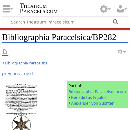
Theatrum
Paracelsicum
Bibliographia Paracelsica/BP282
<
Bibliographia Paracelsica
previous
next
Part of:
Bibliographia Paracelsistarum
•
Benedictus Figulus
•
Alexander von Suchten