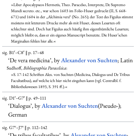
»Liber Apocalypseos Hermetis, Theo. Paracelso, Interprete, De Supremo
Mundi secreto. etc., war schon 1603 im Folio-Huser gedruckt (II, S. 668-
671) und 1604 in der „Alchimia vera“ (No. 265); der Text des Figulus stimmt
meistens mit letzterem Drucke mehr als mit Huser, dessen Lesarten oft
schlechter sind. Doch hat Figulus auch häufig ihm eigenthümliche Lesarten;
möglich bleibt es, dass er ein eigenes Manuscript benutzte. Die Huser’schen
Marginalien fehlen hier alle.«
r
v
sig. B1
–C8
‖ p. 17–48
‘De vera medicina’, by
Alexander von Suchten
; Latin
Sudhoff,
Bibliographia Paracelsica
:
»S. 17-142 Schriften Alex. von Suchten (Medicina, Dialogus und De Tribus
Facultatibus), auf welche ich hier nicht eingehen kann (vgl. Centralbl. f.
Bibliothekswesen 1893, S. 391 ff.).«
r
r
sig. D1
–G7
‖ p. 49–111
‘Dialogus’, by
Alexander von Suchten
(Pseudo-);
German
v
v
sig. G7
–J7
‖ p. 112–142
‘De tribus facultatibus’, by
Alexander von Suchten
;