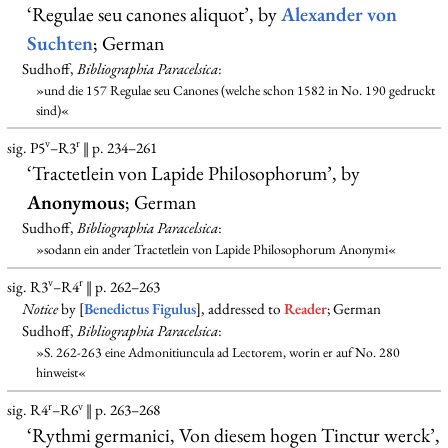
‘Regulae seu canones aliquot’, by
Alexander von
Suchten
; German
Sudhoff,
Bibliographia Paracelsica
:
»und die 157 Regulae seu Canones (welche schon 1582 in No. 190 gedruckt
sind)«
v
r
sig. P5
–R3
‖ p. 234–261
‘Tractetlein von Lapide Philosophorum’, by
Anonymous
; German
Sudhoff,
Bibliographia Paracelsica
:
»sodann ein ander Tractetlein von Lapide Philosophorum Anonymi«
v
r
sig. R3
–R4
‖ p. 262–263
Notice
by [
Benedictus Figulus
], addressed to
Reader
; German
Sudhoff,
Bibliographia Paracelsica
:
»S. 262-263 eine Admonitiuncula ad Lectorem, worin er auf No. 280
hinweist«
r
v
sig. R4
–R6
‖ p. 263–268
‘Rythmi germanici, Von diesem hogen Tinctur werck’,