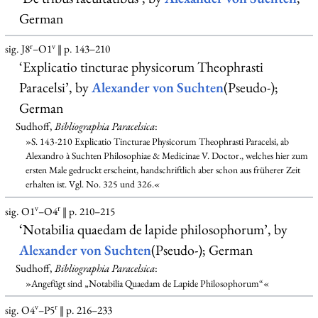
German
r
v
sig. J8
–O1
‖ p. 143–210
‘Explicatio tincturae physicorum Theophrasti
Paracelsi’, by
Alexander von Suchten
(Pseudo-);
German
Sudhoff,
Bibliographia Paracelsica
:
»S. 143-210 Explicatio Tincturae Physicorum Theophrasti Paracelsi, ab
Alexandro à Suchten Philosophiae & Medicinae V. Doctor., welches hier zum
ersten Male gedruckt erscheint, handschriftlich aber schon aus früherer Zeit
erhalten ist. Vgl. No. 325 und 326.«
v
r
sig. O1
–O4
‖ p. 210–215
‘Notabilia quaedam de lapide philosophorum’, by
Alexander von Suchten
(Pseudo-); German
Sudhoff,
Bibliographia Paracelsica
:
»Angefügt sind „Notabilia Quaedam de Lapide Philosophorum“«
v
r
sig. O4
–P5
‖ p. 216–233