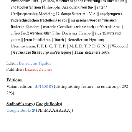
mit einer Schönen Erklerung des Auch Edlen
Physicorum Para- ‖ celsica,
‖
vnd Hocherfahrnen
von Sü-
chten/
Philosophi,
Alexandri
‖
Sampt Seiner
angehengten 3.
Utrijusque⟪sic⟫ Medicin
æ
D.
Al. V. S.
‖
Vnderschiedlichen Tractetlein/ so vor
nie gesehen worden/ wie auch
‖
Anderen
wie sie nach der Vorredt
Ejusdem ‖ materiæ Corollariis
Spe- ‖
werden: Allen
Zu nutz vnd
cifiret⟪sic⟫
Filiis Doctrinæ Herme- ‖ ticæ
gutem
Jetzo
Durch
‖
Publiciret. ‖
‖ Benedictum Figulum;
Utenhoviatem, F: P. L. C. T. T. P. ‖ M. E. D. T. P. D. G. N. ‖ [Woodcut]
Getruckt zu Straßburg/ inn Verlegung
Lazari Zetzeners
‖
‖
1608.
Editor:
Benedictus Figulus
Publisher:
Lazarus Zetzner
Editions:
Variant edition
:
BP1608-05
(distinguishing feature: no errata on p. 292-
293).
Sudhoff’s copy (Google Books)
Google Books
(PEhMAAAAcAAJ)