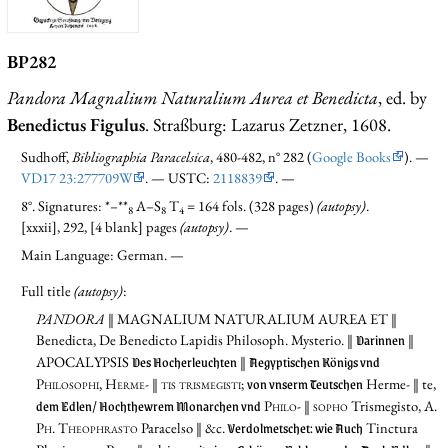
BP282
Pandora Magnalium Naturalium Aurea et Benedicta
, ed. by
Benedictus Figulus
. Straßburg: Lazarus Zetzner, 1608.
Sudhoff,
Bibliographia Paracelsica
, 480-482, n° 282 (
Google Books
). —
VD17 23:277709W
. — USTC:
2118839
. —
8°. Signatures: *–**
A–S
T
= 164 fols. (328 pages)
(autopsy)
.
8
8
4
[xxxii], 292, [4 blank] pages
(autopsy)
. —
Main Language: German. —
Full title
(autopsy)
:
PANDORA
‖ MAGNALIUM NATURALIUM AUREA ET
‖
Darinnen
Benedicta, De Benedicto Lapidis Philosoph. Mysterio. ‖
‖
Des Hocherleuchten
Aegyptischen Königs vnd
APOCALYPSIS
‖
von vnserm Teutschen
Philosophi, Herme- ‖ tis trismegisti;
Herme- ‖ te,
dem Edlen/ Hochthewrem Monarchen vnd
Philo- ‖ sopho
Trismegisto,
A.
Verdolmetschet: wie Auch
Ph. Theophrasto
Paracelso ‖ &c.
Tinctura