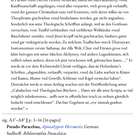
Kauffmanschafft angefangen, vnnd allso verpartirt, vmb gross gelt verkaufft,
vnnd der gantzen Christenheit nutz vnd frommen, vmb deren willen sie von
Theophrasto geschrieben vnnd hinderlassen worden, gar nicht angesehen,
Sonderlich was seine Theologische Schrifften anlangt, weil sie den Gottlosen
verruchten, vom Teuffel verblendten vnd verführten Weltkinder vnnd
Bauchdiener zuwider, vnnd jhren kropff nicht geschmacket, bisshero gantz
vnnd gar vndergetruckt worden, Zu welchem Teuflischen werck Thurneyser,
Instrumentum verum Sathanae, der Alle Welt, Chur vnd Fürsten gross vnd
klein betrogen mit seiner falschen Alchymey, vnd andern Lugenkünsten, sich
redlich neben andern, deren ich jetzt verschonen will, gebrauchen lassen, ...“ Er
werde sie vor dem Richterstuhl Christi verklagen, dass sie Hohenheim’s
Schriften „abgestohlen, verkaufft, verpartirt, vnnd die Liebe warheit in Kisten
vnd Kasten, Mawer vnd Gewölb, Schlösser vnd Rigel verstecket haben“.
Demnächst werde er einen Anfang machen mit der Veröffentlichung seiner
„Cabalischen vnd Theologischen Büchern ... Dann wir alle seine Scripta, so viel
möglich zubekommen,.. auffs new in offentlichen truck zu ordnen gäntzlich
bedacht vnnd entschlossen“. Das hier Gegebene sei „vor niemals gesehen
worden“.«
r
v
sig. A1
–A8
‖ p. 1–16 [16 pages]
Pseudo-Paracelsus,
Apocalypsis Hermetis
; German
Sudhoff,
Bibliographia Paracelsica
: