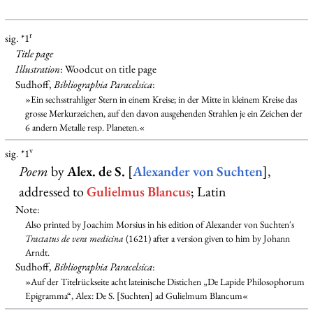
r
sig. *1
Title page
Illustration
: Woodcut on title page
Sudhoff,
Bibliographia Paracelsica
:
»Ein sechsstrahliger Stern in einem Kreise; in der Mitte in kleinem Kreise das
grosse Merkurzeichen, auf den davon ausgehenden Strahlen je ein Zeichen der
6 andern Metalle resp. Planeten.«
v
sig. *1
Poem
by
Alex. de S.
[
Alexander von Suchten
],
addressed to
Gulielmus Blancus
; Latin
Note:
Also printed by Joachim Morsius in his edition of Alexander von Suchten's
Tractatus de vera medicina
(1621) after a version given to him by Johann
Arndt.
Sudhoff,
Bibliographia Paracelsica
:
»Auf der Titelrückseite acht lateinische Distichen „De Lapide Philosophorum
Epigramma“, Alex: De S. [Suchten] ad Gulielmum Blancum«