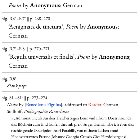
Poem
by
Anonymous
; German
v
v
sig. R6
–R7
‖ p. 268–270
‘Aenigmata de tinctura’,
Poem
by
Anonymous
;
German
v
r
sig. R7
–R8
‖ p. 270–271
‘Regula universalis et finalis’,
Poem
by
Anonymous
;
German
v
sig. R8
Blank
page
r
v
sig. S1
–S1
‖ p. 273–274
Notice
by [
Benedictus Figulus
], addressed to
Reader
; German
Sudhoff,
Bibliographia Paracelsica
:
»„Admonitiuncula An den Trewhertzigen Leser vnd Filium Doctrinae... da
diss Büchlein zum End lauffen thet sub prelo Argentinensi, habe ich eben diss
nachfolgende Description Auri Potabilis, von meinem Lieben vnnd
Hochvertrawten Freund Johanne Georgio Cressio Cive Heydelbergensi