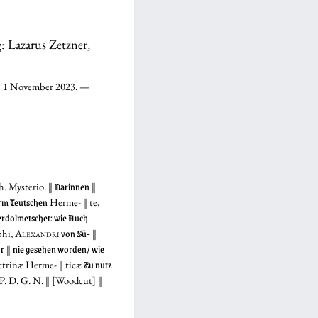
g: Lazarus Zetzner,
d: 1 November 2023. —
Darinnen
. Mysterio. ‖
‖
rm Teutschen
Herme- ‖ te,
rdolmetschet: wie Auch
von Sü-
phi,
Alexandri
‖
or
nie gesehen worden/ wie
‖
Zu nutz
ctrinæ Herme- ‖ ticæ
 P. D. G. N. ‖ [Woodcut] ‖