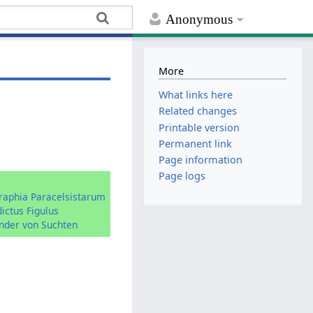
Anonymous
More
What links here
Related changes
Printable version
Permanent link
Page information
Page logs
:
graphia Paracelsistarum
ictus Figulus
nder von Suchten