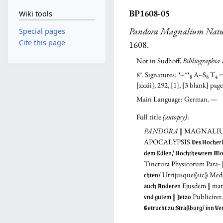
BP1608-05
Wiki tools
Pandora Magnalium Natur
Special pages
Cite this page
1608.
Not in Sudhoff,
Bibliographia 
8°. Signatures: *–**
A–S
T
=
8
8
4
[xxxii], 292, [1], [3 blank] pag
Main Language: German. —
Full title
(autopsy)
:
PANDORA
‖ MAGNALI
Des Hocher
APOCALYPSIS
dem Edlen/ Hochthewrem Mo
Tinctura Physicorum Para- ‖
chten/
Utrijusque⟪sic⟫ Med
auch Anderen
Ejusdem ‖ mate
vnd gutem
Jetzo
‖
Publiciret.
Getruckt zu Straßburg/ inn Ve