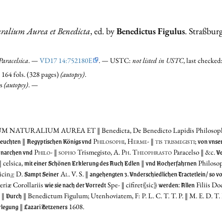
alium Aurea et Benedicta
, ed. by
Benedictus Figulus
. Straßbur
Paracelsica
. —
VD17 14:752180E
. — USTC:
not listed in USTC
, last checke
 164 fols. (328 pages)
(autopsy)
.
es
(autopsy)
. —
UM NATURALIUM AUREA ET
‖ Benedicta, De Benedicto Lapidis Philosoph
leuchten
Aegyptischen Königs vnd
von vnse
‖
Philosophi, Herme- ‖ tis trismegisti;
narchen vnd
Ve
Philo- ‖ sopho
Trismegisto,
A. Ph. Theophrasto
Paracelso ‖ &c.
mit einer Schönen Erklerung des Auch Edlen
vnd Hocherfahrnen
 celsica,
‖
Philoso
Sampt Seiner
angehengten 3. Vnderschiedlichen Tractetlein/ so v
icin
æ
D.
Al. V. S.
‖
wie sie nach der Vorredt
werden: Allen
riæ Corollariis
Spe- ‖ cifiret⟪sic⟫
Filiis Do
Durch
 ‖
‖ Benedictum Figulum; Utenhoviatem, F: P. L. C. T. T. P. ‖ M. E. D. T.
rlegung
Lazari Zetzeners
‖
1608.