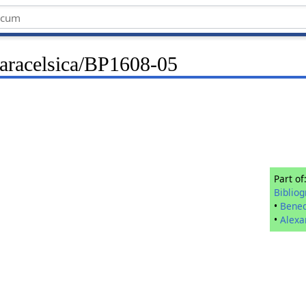
Paracelsica/BP1608-05
Part of
Biblio
•
Bened
•
Alexa