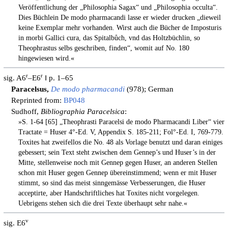
Veröffentlichung der „Philosophia Sagax“ und „Philosophia occulta“.
Dies Büchlein De modo pharmacandi lasse er wieder drucken „dieweil
keine Exemplar mehr vorhanden. Wirst auch die Bücher de Imposturis
in morbi Gallici cura, das Spitalbůch, vnd das Holtzbüchlin, so
Theophrastus selbs geschriben, finden“, womit auf No. 180
hingewiesen wird.«
r
r
sig. A6
–E6
‖ p. 1–65
Paracelsus,
De modo pharmacandi
(978); German
Reprinted from:
BP048
Sudhoff,
Bibliographia Paracelsica
:
»S. 1-64 [65] „Theophrasti Paracelsi de modo Pharmacandi Liber“ vier
Tractate = Huser 4°-Ed. V, Appendix S. 185-211; Fol°-Ed. I, 769-779.
Toxites hat zweifellos die No. 48 als Vorlage benutzt und daran einiges
gebessert; sein Text steht zwischen dem Gennep’s und Huser’s in der
Mitte, stellenweise noch mit Gennep gegen Huser, an anderen Stellen
schon mit Huser gegen Gennep übereinstimmend; wenn er mit Huser
stimmt, so sind das meist sinngemässe Verbesserungen, die Huser
acceptirte, aber Handschriftliches hat Toxites nicht vorgelegen.
Uebrigens stehen sich die drei Texte überhaupt sehr nahe.«
v
sig. E6