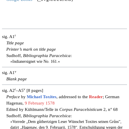
r
sig. A1
Title page
Printer’s mark on title page
Sudhoff,
Bibliographia Paracelsica
:
»Indianersignet wie No. 161.«
v
sig. A1
Blank
page
r
v
sig. A2
–A5
[8 pages]
Preface
by
Michael Toxites
, addressed to the
Reader
; German
Hagenau,
9 February 1578
Edited by Kühlmann/Telle in
Corpus Paracelsisticum
2, n° 68
Sudhoff,
Bibliographia Paracelsica
:
»Vorrede „Dem gůthertzigen Leser Wünschet Toxites seinen Grůss“,
datirt „Hagenaw, den 9. Februarij, 1578“. Entschuldigung wegen der