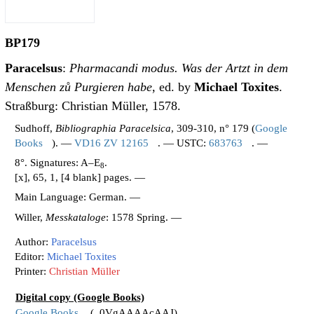
BP179
Paracelsus
:
Pharmacandi modus. Was der Artzt in dem
Menschen zů Purgieren habe
, ed. by
Michael Toxites
.
Straßburg: Christian Müller, 1578.
Sudhoff,
Bibliographia Paracelsica
, 309-310, n° 179 (
Google
Books
). —
VD16 ZV 12165
. — USTC:
683763
. —
8°. Signatures: A–E
.
8
[x], 65, 1, [4 blank] pages. —
Main Language: German. —
Willer,
Messkataloge
: 1578 Spring. —
Author:
Paracelsus
Editor:
Michael Toxites
Printer:
Christian Müller
Digital copy (Google Books)
Google Books
(_0VgAAAAcAAJ)