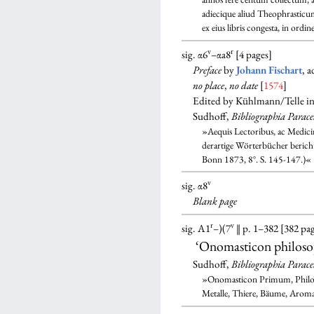
adiecique aliud Theophrasticum:
ex eius libris congesta, in or
v
r
sig. α6
–αa8
[4 pages]
Preface
by
Johann Fischart
, 
no place
,
no date
[
1574
]
Edited by Kühlmann/Telle i
Sudhoff,
Bibliographia Parace
»Aequis Lectoribus, ac Medicina
derartige Wörterbücher bericht
Bonn 1873, 8°. S. 145-147.)«
v
sig. α8
Blank
page
r
v
sig. A1
–)(7
‖ p. 1–382 [382 pa
‘Onomasticon philos
Sudhoff,
Bibliographia Parace
»Onomasticon Primum, Philos
Metalle, Thiere, Bäume, Aromata