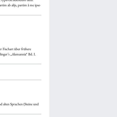
rtim ab alijs, partim â me ipso
er Fischart über frühere
inger’s „Alemannia“ Bd. I.
alten Sprachen (Steine und