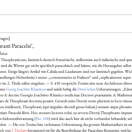
pages]
sti Paracelsi’,
lsica
:
eophrasticum, lateinisch-deutsch-französische, stellenweise auch italienische und sp
h sind die Wörter gar nicht specifisch paracelsisch und hätten, wie die Herausgeber selbst
n. Einige längere Artikel wie Cabala und Laudanum sind nur lateinisch gegeben. Wichtig
handlungen Hohenheim’s nennt: „commentarios in Psalmos“ und „explicationem super
 im 2. Theile näher eingehen. — S. 430 verspricht Toxites eine neue Archidoxen-über
nten
Georg Joachim Rhaeticus
und tadelt heftig die
Dorn’schen
Uebersetzungen: „Edemu
ssimo & doctiss: Georgio Joachimo Rhaetico medicinae Doctore praestantiss. & Mathe
care de Theophrasti doctrina possint. Gerardi enim Dornij versio plurimis in locis vitiosa
n intellexerit, Theophrasti, (qui singulare dicendi genus habuit,) sensum atque phrasim
 etiam Paracelsi libris. Hoc monere lectores volui, ne errores Dornij Theophrasto impute
Archidoxenübersetzung (
No. 108
) wird also auch hier als nicht vorhanden behandelt; sol
kbar. — Die von Toxites hier verheissene Uebersetzung des grossen Mathematikers ist ni
sch von
J. Fischart
herstammt) ist für die Beurtheilung der Paracelsus-Kenntniss, welche 