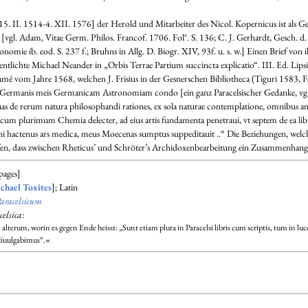
 II. 1514-4. XII. 1576] der Herold und Mitarbeiter des Nicol. Kopernicus ist als 
 [vgl. Adam, Vitae Germ. Philos. Francof. 1706. Fol°. S. 136; C. J. Gerhardt, Gesch.
nomie ib. eod. S. 237 f.; Bruhns in Allg. D. Biogr. XIV, 93f. u. s. w.] Einen Brief von 
entlichte Michael Neander in „Orbis Terrae Partium succincta explicatio“. III. Ed. Lips
amé vom Jahre 1568, welchen J. Frisius in der Gesnerschen Bibliotheca (Tiguri 1583, F
: „Germanis meis Germanicam Astronomiam condo [ein ganz Paracelsischer Gedanke, vgl. 
 de rerum natura philosophandi rationes, ex sola naturae contemplatione, omnibus ant
 cum plurimum Chemia delecter, ad eius artis fundamenta penetraui, vt septem de ea libr
ihi hactenus ars medica, meus Moecenas sumptus suppeditauit ..“ Die Beziehungen, welch
offen, dass zwischen Rheticus’ und Schröter’s Archidoxenbearbeitung ein Zusammenhang
pages]
chael Toxites
]; Latin
aracelsicum
celsica
:
erum, worin es gegen Ende heisst: „Sunt etiam plura in Paracelsi libris cum scriptis, tum in luc
 diuulgabimus“.«