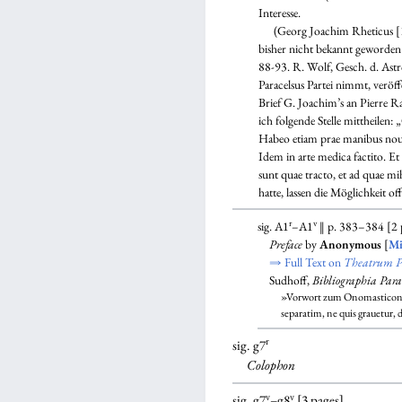
Interesse.
(Georg Joachim Rheticus [15.
bisher nicht bekannt geworden
88-93. R. Wolf, Gesch. d. Astro
Paracelsus Partei nimmt, veröff
Brief G. Joachim’s an Pierre R
ich folgende Stelle mittheilen
Habeo etiam prae manibus nouas
Idem in arte medica factito. Et
sunt quae tracto, et ad quae m
hatte, lassen die Möglichkeit 
r
v
sig. A1
–A1
‖ p. 383–384 [2 
Preface
by
Anonymous
[
Mi
⇒ Full Text on
Theatrum P
Sudhoff,
Bibliographia Para
»Vorwort zum Onomasticon alt
separatim, ne quis grauetur,
r
sig. g7
Colophon
v
v
sig. g7
–g8
[3 pages]