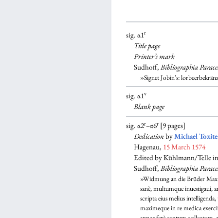
r
sig. α1
Title page
Printer’s mark
Sudhoff,
Bibliographia Parace
»Signet Jobin’s: lorbeerbekrä
v
sig. α1
Blank
page
r
r
sig. α2
–α6
[9 pages]
Dedication
by
Michael Toxite
Hagenau,
15 March 1574
Edited by Kühlmann/Telle i
Sudhoff,
Bibliographia Parace
»Widmung an die Brüder Maximi
sanè, multumque inuestigaui, a
scripta eius melius intelligend
maximeque in re medica exercit
annos ferè centum collectum, 