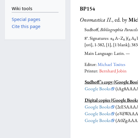
BP154
Wiki tools
Onomastica II.
, ed. by
Mic
Special pages
Cite this page
Sudhoff,
Bibliographia Paracels
8°. Signatures: α
A–Z
)(
A
8
8
8
8
[xvi], 1-382, [1], [1 blank]; 38
Main Language: Latin. —
Editor:
Michael Toxites
Printer:
Bernhard Jobin
Sudhoff’s copy (Google Boo
Google Books
(iAg8AAA
Digital copies (Google Book
Google Books
(2eE5AAA
Google Books
(oVdWAAA
Google Books
(A0ZgAAA