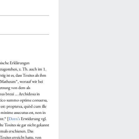
anische Erklärungen
 zugestehen, z. Th. auch im 1.
 ist es, dass Toxites als ihm
 Matheum“, worauf wir bei
setzung von dem als
s breui ... Archidoxa in
matico summo optime conuersa,
 est: propterea, quòd cum ille
 minime assecutus est, non in
nt.“ [
Dorn’s
Erwiderung vgl.
lte Toxites sie gar nicht gekannt
emals erschienen. Das
Toxites erreicht hatte, von