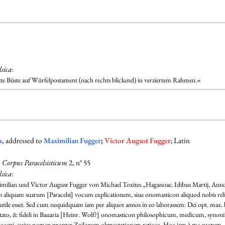
lsica
:
nzte Büste auf Würfelpostament (nach rechts blickend) in verziertem Rahmen.«
s
, addressed to
Maximilian Fugger
;
Victor August Fugger
; Latin
n
Corpus Paracelsisticum
2, n° 55
lsica
:
lian und Victor August Fugger von Michael Toxites „Haganoae. Idibus Martij, Anno ..
n aliquam suarum [Paracelsi] vocum explicationem, siue onomasticon aliquod nobis reli
a, utile esset. Sed cum nequidquam iam per aliquot annos in eo laborassem: Dei opt. max
ato, & fideli in Bauaria [Heinr. Wolf?] onomasticon philosophicum, medicum, synonimo
accepi, cuius nomen propter Zoilorum obtrectationem reticeo. Hoc iam à me auctum .