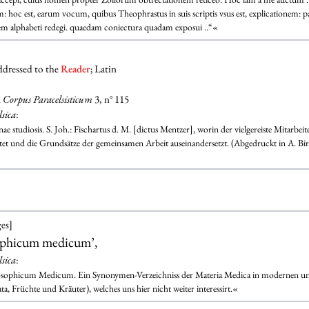
 hoc est, earum vocum, quibus Theophrastus in suis scriptis vsus est, explicationem: pa
dinem alphabeti redegi. quaedam coniectura quadam exposui ..“«
addressed to the
Reader
; Latin
n
Corpus Paracelsisticum
3, n° 115
lsica
:
e studiosis. S. Joh.: Fischartus d. M. [dictus Mentzer], worin der vielgereiste Mitarbeit
et und die Grundsätze der gemeinsamen Arbeit auseinandersetzt. (Abgedruckt in A. Birl
ges]
ophicum medicum’,
lsica
:
ophicum Medicum. Ein Synonymen-Verzeichniss der Materia Medica in modernen und 
, Früchte und Kräuter), welches uns hier nicht weiter interessirt.«