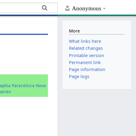
Anonymous
More
What links here
Related changes
Printable version
Permanent link
Page information
Page logs
raphia Paracelsica Nova
naries