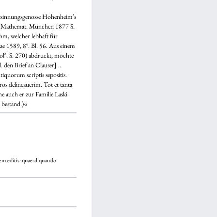
Gesinnungsgenosse Hohenheim’s
 d. Mathemat. München 1877 S.
ihm, welcher lebhaft für
iae 1589, 8°. Bl. 56. Aus einem
ol°. S. 270) abdruckt, möchte
den Brief an Clauser] ..
iquorum scriptis sepositis.
os delineauerim. Tot et tanta
e auch er zur Familie Laski
 bestand.)«
em editis: quae aliquando