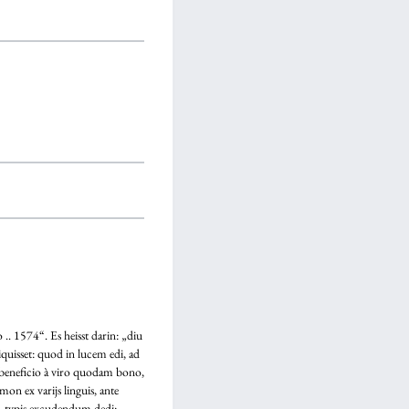
 1574“. Es heisst darin: „diu
quisset: quod in lucem edi, ad
. beneficio à viro quodam bono,
n ex varijs linguis, ante
. typis excudendum dedi: