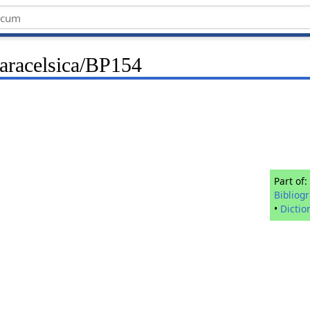
Paracelsica/BP154
Part of:
Bibliog
•
Dictio