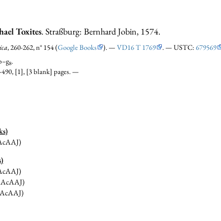
hael Toxites
. Straßburg: Bernhard Jobin, 1574.
ica
, 260-262, n° 154 (
Google Books
). —
VD16 T 1769
. — USTC:
679569
b–g
.
8
3-490, [1], [3 blank] pages. —
ks)
AcAAJ)
s)
AcAAJ)
AcAAJ)
AcAAJ)