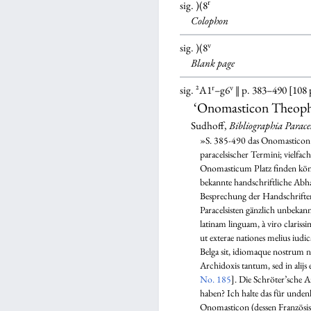
r
sig. )(8
Colophon
v
sig. )(8
Blank
page
r
v
sig. ²A1
–g6
‖ p. 383–490 [108 
‘Onomasticon Theophra
Sudhoff,
Bibliographia Parace
»S. 385-490 das Onomasticon Th
paracelsischer Termini; vielfac
Onomasticum Platz finden könne
bekannte handschriftliche Ab
Besprechung der Handschriften
Paracelsisten gänzlich unbekan
latinam linguam, à viro clari
ut exterae nationes melius iudi
Belga sit, idiomaque nostrum no
Archidoxis tantum, sed in alijs
No. 185
]. Die Schröter’sche 
haben? Ich halte das für unden
Onomasticon (dessen Französi