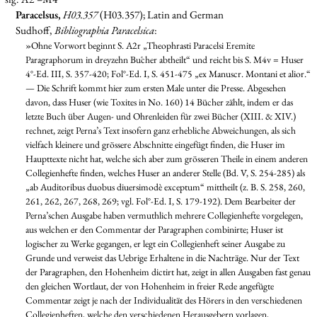
Paracelsus,
H03.357
(H03.357); Latin and German
Sudhoff,
Bibliographia Paracelsica
:
»Ohne Vorwort beginnt S. A2r „Theophrasti Paracelsi Eremite
Paragraphorum in dreyzehn Buͤcher abtheilt“ und reicht bis S. M4v = Huser
4°-Ed. III, S. 357-420; Fol°-Ed. I, S. 451-475 „ex Manuscr. Montani et alior.“
— Die Schrift kommt hier zum ersten Male unter die Presse. Abgesehen
davon, dass Huser (wie Toxites in No. 160) 14 Bücher zählt, indem er das
letzte Buch über Augen- und Ohrenleiden für zwei Bücher (XIII. & XIV.)
rechnet, zeigt Perna’s Text insofern ganz erhebliche Abweichungen, als sich
vielfach kleinere und grössere Abschnitte eingefügt finden, die Huser im
Haupttexte nicht hat, welche sich aber zum grösseren Theile in einem anderen
Collegienhefte finden, welches Huser an anderer Stelle (Bd. V, S. 254-285) als
„ab Auditoribus duobus diuersimodè exceptum“ mittheilt (z. B. S. 258, 260,
261, 262, 267, 268, 269; vgl. Fol°-Ed. I, S. 179-192). Dem Bearbeiter der
Perna’schen Ausgabe haben vermuthlich mehrere Collegienhefte vorgelegen,
aus welchen er den Commentar der Paragraphen combinirte; Huser ist
logischer zu Werke gegangen, er legt ein Collegienheft seiner Ausgabe zu
Grunde und verweist das Uebrige Erhaltene in die Nachträge. Nur der Text
der Paragraphen, den Hohenheim dictirt hat, zeigt in allen Ausgaben fast genau
den gleichen Wortlaut, der von Hohenheim in freier Rede angefügte
Commentar zeigt je nach der Individualität des Hörers in den verschiedenen
Collegienheften, welche den verschiedenen Herausgebern vorlagen,