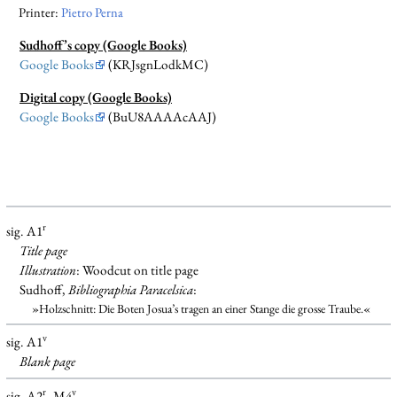
Printer:
Pietro Perna
Sudhoff’s copy (Google Books)
Google Books
(KRJsgnLodkMC)
Digital copy (Google Books)
Google Books
(BuU8AAAAcAAJ)
r
sig. A1
Title page
Illustration
: Woodcut on title page
Sudhoff,
Bibliographia Paracelsica
:
»Holzschnitt: Die Boten Josua’s tragen an einer Stange die grosse Traube.«
v
sig. A1
Blank
page
r
v
sig. A2
–M4