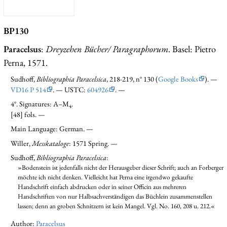
BP130
Paracelsus
:
Dreyzehen Bücher/ Paragraphorum
. Basel: Pietro
Perna, 1571.
Sudhoff,
Bibliographia Paracelsica
, 218-219, n° 130 (
Google Books
). —
VD16 P 514
. — USTC:
604926
. —
4°. Signatures: A–M
.
4
[48] fols. —
Main Language: German. —
Willer,
Messkataloge
: 1571 Spring. —
Sudhoff,
Bibliographia Paracelsica
:
»Bodenstein ist jedenfalls nicht der Herausgeber dieser Schrift; auch an Forberger
möchte ich nicht denken. Vielleicht hat Perna eine irgendwo gekaufte
Handschrift einfach abdrucken oder in seiner Officin aus mehreren
Handschriften von nur Halbsachverständigen das Büchlein zusammenstellen
lassen; denn an groben Schnitzern ist kein Mangel. Vgl. No. 160, 208 u. 212.«
Author:
Paracelsus