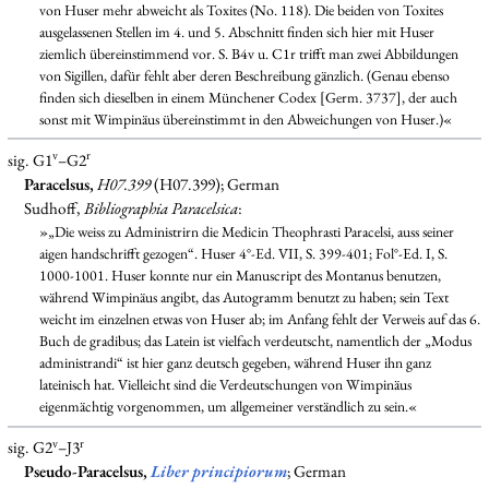
von Huser mehr abweicht als Toxites (No. 118). Die beiden von Toxites
ausgelassenen Stellen im 4. und 5. Abschnitt finden sich hier mit Huser
ziemlich übereinstimmend vor. S. B4v u. C1r trifft man zwei Abbildungen
von Sigillen, dafür fehlt aber deren Beschreibung gänzlich. (Genau ebenso
finden sich dieselben in einem Münchener Codex [Germ. 3737], der auch
sonst mit Wimpinäus übereinstimmt in den Abweichungen von Huser.)«
v
r
sig. G1
–G2
Paracelsus,
H07.399
(H07.399); German
Sudhoff,
Bibliographia Paracelsica
:
»„Die weiss zu Administrirn die Medicin Theophrasti Paracelsi, auss seiner
aigen handschrifft gezogen“. Huser 4°-Ed. VII, S. 399-401; Fol°-Ed. I, S.
1000-1001. Huser konnte nur ein Manuscript des Montanus benutzen,
während Wimpinäus angibt, das Autogramm benutzt zu haben; sein Text
weicht im einzelnen etwas von Huser ab; im Anfang fehlt der Verweis auf das 6.
Buch de gradibus; das Latein ist vielfach verdeutscht, namentlich der „Modus
administrandi“ ist hier ganz deutsch gegeben, während Huser ihn ganz
lateinisch hat. Vielleicht sind die Verdeutschungen von Wimpinäus
eigenmächtig vorgenommen, um allgemeiner verständlich zu sein.«
v
r
sig. G2
–J3
Pseudo-Paracelsus,
Liber principiorum
; German