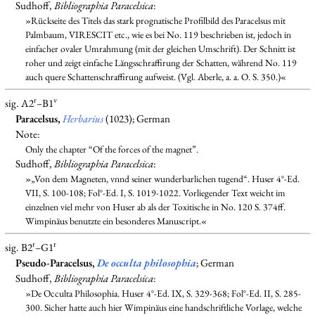
Sudhoff,
Bibliographia Paracelsica
:
»Rückseite des Titels das stark prognatische Profilbild des Paracelsus mit
Palmbaum, VIRESCIT etc., wie es bei No. 119 beschrieben ist, jedoch in
einfacher ovaler Umrahmung (mit der gleichen Umschrift). Der Schnitt ist
roher und zeigt einfache Längsschraffirung der Schatten, während No. 119
auch quere Schattenschraffirung aufweist. (Vgl. Aberle, a. a. O. S. 350.)«
r
v
sig. A2
–B1
Paracelsus,
Herbarius
(1023); German
Note:
Only the chapter “Of the forces of the magnet”.
Sudhoff,
Bibliographia Paracelsica
:
»„Von dem Magneten, vnnd seiner wunderbarlichen tugend“. Huser 4°-Ed.
VII, S. 100-108; Fol°-Ed. I, S. 1019-1022. Vorliegender Text weicht im
einzelnen viel mehr von Huser ab als der Toxitische in No. 120 S. 374ff.
Wimpinäus benutzte ein besonderes Manuscript.«
r
r
sig. B2
–G1
Pseudo-Paracelsus,
De occulta philosophia
; German
Sudhoff,
Bibliographia Paracelsica
:
»De Occulta Philosophia. Huser 4°-Ed. IX, S. 329-368; Fol°-Ed. II, S. 285-
300. Sicher hatte auch hier Wimpinäus eine handschriftliche Vorlage, welche