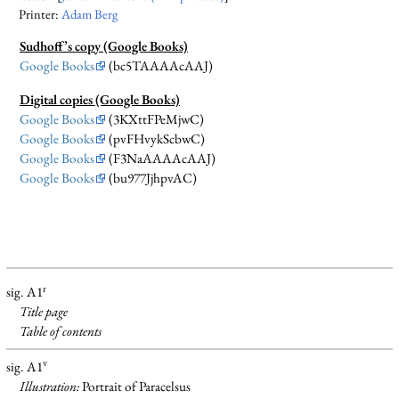
Printer:
Adam Berg
Sudhoff’s copy (Google Books)
Google Books
(bc5TAAAAcAAJ)
Digital copies (Google Books)
Google Books
(3KXttFPeMjwC)
Google Books
(pvFHvykScbwC)
Google Books
(F3NaAAAAcAAJ)
Google Books
(bu977JjhpvAC)
r
sig. A1
Title page
Table of contents
v
sig. A1
Illustration:
Portrait of Paracelsus