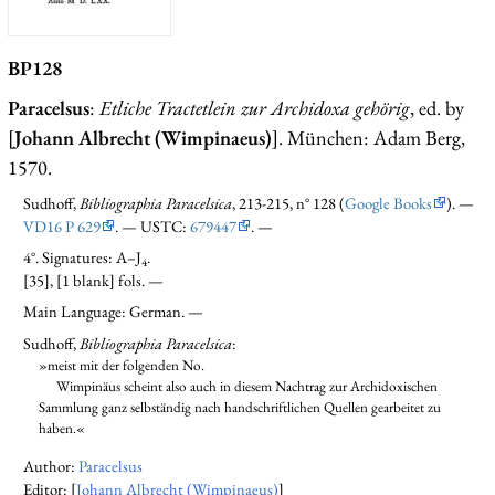
BP128
Paracelsus
:
Etliche Tractetlein zur Archidoxa gehörig
, ed. by
[
Johann Albrecht (Wimpinaeus)
]. München: Adam Berg,
1570.
Sudhoff,
Bibliographia Paracelsica
, 213-215, n° 128 (
Google Books
). —
VD16 P 629
. — USTC:
679447
. —
4°. Signatures: A–J
.
4
[35], [1 blank] fols. —
Main Language: German. —
Sudhoff,
Bibliographia Paracelsica
:
»meist mit der folgenden No.
Wimpinäus scheint also auch in diesem Nachtrag zur Archidoxischen
Sammlung ganz selbständig nach handschriftlichen Quellen gearbeitet zu
haben.«
Author:
Paracelsus
Editor: [
Johann Albrecht (Wimpinaeus)
]