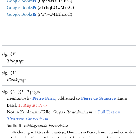
Google Books
(OyKwfULPuI0C)
Google Books
(z1YbqLOwMrEC)
Google Books
(rW9vcME2h1oC)
r
sig. )(1
Title page
v
sig. )(1
Blank
page
r
r
sig. )(2
–)(3
[3 pages]
Dedication
by
Pietro Perna
, addressed to
Pierre de Grantrye
; Latin
Basel,
19 August 1573
Not in Kühlmann/Telle,
Corpus Paracelsisticum
⇒ Full Text on
Theatrum Paracelsicum
Sudhoff,
Bibliographia Paracelsica
:
»Widmung an Petrus de Grantrye, Dominus in Besne, franz. Gesandten in der
Schweiz (ad Alpinos Rhaetos Legatus) datirt „Basileae xiiii Cal. Sept. Anno