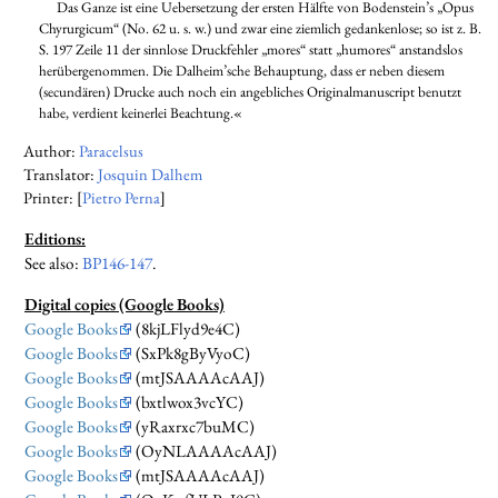
Das Ganze ist eine Uebersetzung der ersten Hälfte von Bodenstein’s „Opus
Chyrurgicum“ (No. 62 u. s. w.) und zwar eine ziemlich gedankenlose; so ist z. B.
S. 197 Zeile 11 der sinnlose Druckfehler „mores“ statt „humores“ anstandslos
herübergenommen. Die Dalheim’sche Behauptung, dass er neben diesem
(secundären) Drucke auch noch ein angebliches Originalmanuscript benutzt
habe, verdient keinerlei Beachtung.«
Author:
Paracelsus
Translator:
Josquin Dalhem
Printer: [
Pietro Perna
]
Editions:
See also:
BP146-147
.
Digital copies (Google Books)
Google Books
(8kjLFlyd9e4C)
Google Books
(SxPk8gByVyoC)
Google Books
(mtJSAAAAcAAJ)
Google Books
(bxtlwox3vcYC)
Google Books
(yRaxrxc7buMC)
Google Books
(OyNLAAAAcAAJ)
Google Books
(mtJSAAAAcAAJ)