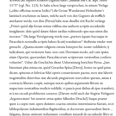
1573“ (vgl. No. 123). Er habe schon lange versprochen, in seinem Verlage
(„edito officinae nostrae Indice“) die Grosse Wundarznei Hohenheim’s
lateinisch erscheinen zu lassen, welche auch von den Gegnern als trefflich
anerkannt werde; von ihm (Perna) habe man dieselbe mit Recht verlangt
„Primò quòd alijs forsan minus vtilibus eius authoris scriptis excudendis
inuigilarem: dein quòd datam fidem tardius redimendo spes suas nimis diu
morarer.“ Die lange Verzögerung werde nun „puriore (quam hucusque in
Paracelsicis nonnullis scriptis habere licuit) translatione“ theilweise wieder wett
gemacht. „Quanta etenim religione omnia Interpres hic noster reddiderit, ij
iudicabunt, qui versionem hanc non cum Dornianis modo, sed cum ipsius
etiam Oporini, quorundam Paracelsicorum scriptorum versionibus conferre
voluerint“. Ueber die Geschichte dieser Uebersetzung berichtet Perna: „Jam
biennium plus minus est, quòd Gerardus Spina [Dorn], homo ne quid peius
dicam, spinosus et lubricae fidei operis conuersionem pactus, mox siue laboris
magnitudine deterritus: siue alicunde pinguiorem mercedem sperans, astuse à
contractu liberare coepit, namque nescio quibus argumentis librum sic
suspectum nostratibus medicis reddidit, vt paucis post diebus ab ipso transferri,
et à me excudi prohiberent censores. [Darum wohl auch der fingirte Verlagsort
‚Argentoratum‘ bei unserm etwas später fallenden Drucke!] Itaque praeter
spem à coepto tum opere desistere coactus omnino intermissurus fueram, ni et
bibliopolarum indesinentibus flagitionibus, et doctorum quorundum literis ...
fatigatus, denuo animum induxissem consilium ineundi de excudendo libro et