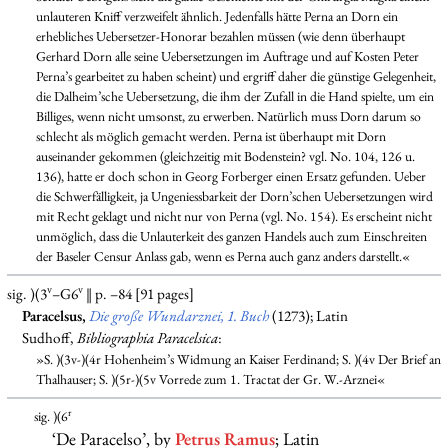
unlauteren Kniff verzweifelt ähnlich. Jedenfalls hätte Perna an Dorn ein
erhebliches Uebersetzer-Honorar bezahlen müssen (wie denn überhaupt
Gerhard Dorn alle seine Uebersetzungen im Auftrage und auf Kosten Peter
Perna’s gearbeitet zu haben scheint) und ergriff daher die günstige Gelegenheit,
die Dalheim’sche Uebersetzung, die ihm der Zufall in die Hand spielte, um ein
Billiges, wenn nicht umsonst, zu erwerben. Natürlich muss Dorn darum so
schlecht als möglich gemacht werden. Perna ist überhaupt mit Dorn
auseinander gekommen (gleichzeitig mit Bodenstein? vgl. No. 104, 126 u.
136), hatte er doch schon in Georg Forberger einen Ersatz gefunden. Ueber
die Schwerfälligkeit, ja Ungeniessbarkeit der Dorn’schen Uebersetzungen wird
mit Recht geklagt und nicht nur von Perna (vgl. No. 154). Es erscheint nicht
unmöglich, dass die Unlauterkeit des ganzen Handels auch zum Einschreiten
der Baseler Censur Anlass gab, wenn es Perna auch ganz anders darstellt.«
v
v
sig. )(3
–G6
‖ p. –84 [91 pages]
Paracelsus,
Die große Wundarznei, 1. Buch
(1273); Latin
Sudhoff,
Bibliographia Paracelsica
:
»S. )(3v-)(4r Hohenheim’s Widmung an Kaiser Ferdinand; S. )(4v Der Brief an
Thalhauser; S. )(5r-)(5v Vorrede zum 1. Tractat der Gr. W.-Arznei«
r
sig. )(6
‘De Paracelso’, by
Petrus Ramus
; Latin