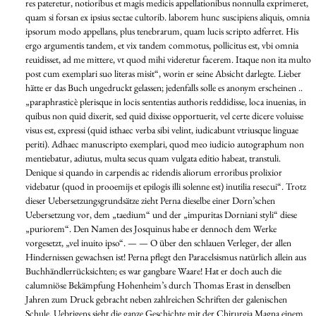
res pateretur, notioribus et magis medicis appellationibus nonnulla exprimeret,
quam si forsan ex ipsius sectae cultorib. laborem hunc suscipiens aliquis, omnia
ipsorum modo appellans, plus tenebrarum, quam lucis scripto adferret. His
ergo argumentis tandem, et vix tandem commotus, pollicitus est, vbi omnia
reuidisset, ad me mittere, vt quod mihi videretur facerem. Itaque non ita multo
post cum exemplari suo literas misit“, worin er seine Absicht darlegte. Lieber
hätte er das Buch ungedruckt gelassen; jedenfalls solle es anonym erscheinen ..
„paraphrasticè plerisque in locis sententias authoris reddidisse, loca inuenias, in
quibus non quid dixerit, sed quid dixisse opportuerit, vel certe dicere voluisse
visus est, expressi (quid isthaec verba sibi velint, iudicabunt vtriusque linguae
periti). Adhaec manuscripto exemplari, quod meo iudicio autographum non
mentiebatur, adiutus, multa secus quam vulgata editio habeat, transtuli.
Denique si quando in carpendis ac ridendis aliorum erroribus prolixior
videbatur (quod in prooemijs et epilogis illi solenne est) inutilia resecui“. Trotz
dieser Uebersetzungsgrundsätze zieht Perna dieselbe einer Dorn’schen
Uebersetzung vor, dem „taedium“ und der „impuritas Dorniani styli“ diese
„puriorem“. Den Namen des Josquinus habe er dennoch dem Werke
vorgesetzt, „vel inuito ipso“. — — O über den schlauen Verleger, der allen
Hindernissen gewachsen ist! Perna pflegt den Paracelsismus natürlich allein aus
Buchhändlerrücksichten; es war gangbare Waare! Hat er doch auch die
calumniöse Bekämpfung Hohenheim’s durch Thomas Erast in denselben
Jahren zum Druck gebracht neben zahlreichen Schriften der galenischen
Schule. Uebrigens sieht die ganze Geschichte mit der Chirurgia Magna einem