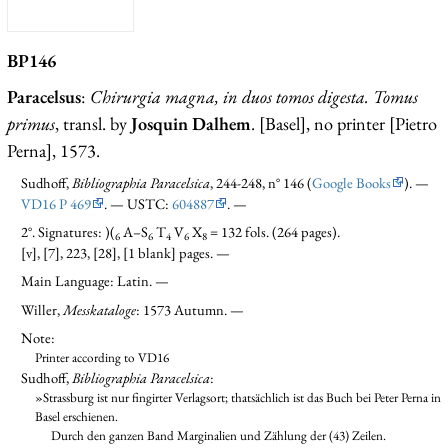
BP146
Paracelsus
:
Chirurgia magna, in duos tomos digesta. Tomus
primus
, transl. by
Josquin Dalhem
. [Basel], no printer [Pietro
Perna], 1573.
Sudhoff,
Bibliographia Paracelsica
, 244-248, n° 146 (
Google Books
). —
VD16 P 469
. — USTC:
604887
. —
2°. Signatures: )(
A–S
T
V
X
= 132 fols. (264 pages).
6
6
4
6
8
[v], [7], 223, [28], [1 blank] pages. —
Main Language: Latin. —
Willer,
Messkataloge
: 1573 Autumn. —
Note:
Printer according to VD16
Sudhoff,
Bibliographia Paracelsica
:
»Strassburg ist nur fingirter Verlagsort; thatsächlich ist das Buch bei Peter Perna in
Basel erschienen.
Durch den ganzen Band Marginalien und Zählung der (43) Zeilen.