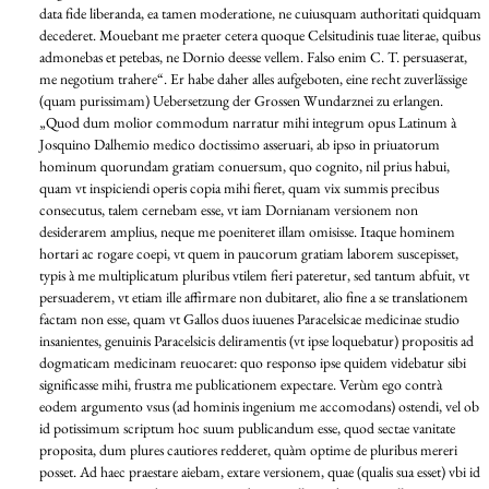
data fide liberanda, ea tamen moderatione, ne cuiusquam authoritati quidquam
decederet. Mouebant me praeter cetera quoque Celsitudinis tuae literae, quibus
admonebas et petebas, ne Dornio deesse vellem. Falso enim C. T. persuaserat,
me negotium trahere“. Er habe daher alles aufgeboten, eine recht zuverlässige
(quam purissimam) Uebersetzung der Grossen Wundarznei zu erlangen.
„Quod dum molior commodum narratur mihi integrum opus Latinum à
Josquino Dalhemio medico doctissimo asseruari, ab ipso in priuatorum
hominum quorundam gratiam conuersum, quo cognito, nil prius habui,
quam vt inspiciendi operis copia mihi fieret, quam vix summis precibus
consecutus, talem cernebam esse, vt iam Dornianam versionem non
desiderarem amplius, neque me poeniteret illam omisisse. Itaque hominem
hortari ac rogare coepi, vt quem in paucorum gratiam laborem suscepisset,
typis à me multiplicatum pluribus vtilem fieri pateretur, sed tantum abfuit, vt
persuaderem, vt etiam ille affirmare non dubitaret, alio fine a se translationem
factam non esse, quam vt Gallos duos iuuenes Paracelsicae medicinae studio
insanientes, genuinis Paracelsicis deliramentis (vt ipse loquebatur) propositis ad
dogmaticam medicinam reuocaret: quo responso ipse quidem videbatur sibi
significasse mihi, frustra me publicationem expectare. Verùm ego contrà
eodem argumento vsus (ad hominis ingenium me accomodans) ostendi, vel ob
id potissimum scriptum hoc suum publicandum esse, quod sectae vanitate
proposita, dum plures cautiores redderet, quàm optime de pluribus mereri
posset. Ad haec praestare aiebam, extare versionem, quae (qualis sua esset) vbi id