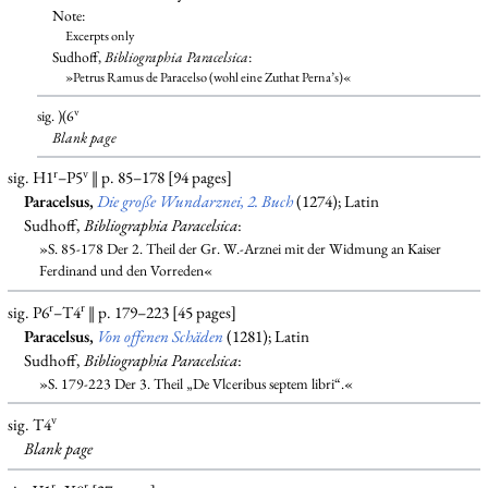
Note:
Excerpts only
Sudhoff,
Bibliographia Paracelsica
:
»Petrus Ramus de Paracelso (wohl eine Zuthat Perna’s)«
v
sig. )(6
Blank
page
r
v
sig. H1
–P5
‖ p. 85–178 [94 pages]
Paracelsus,
Die große Wundarznei, 2. Buch
(1274); Latin
Sudhoff,
Bibliographia Paracelsica
:
»S. 85-178 Der 2. Theil der Gr. W.-Arznei mit der Widmung an Kaiser
Ferdinand und den Vorreden«
r
r
sig. P6
–T4
‖ p. 179–223 [45 pages]
Paracelsus,
Von offenen Schäden
(1281); Latin
Sudhoff,
Bibliographia Paracelsica
:
»S. 179-223 Der 3. Theil „De Vlceribus septem libri“.«
v
sig. T4
Blank
page
r
r