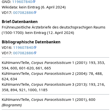
GND:
119607840
Wikidata: kein Eintrag (6. April 2024)
VD17:
007082886
Brief-Datenbanken
Frühneuzeitliche Ärztebriefe des deutschsprachigen Raums
(1500-1700): kein Eintrag (12. April 2024)
Bibliographische Datenbanken
VD16:
119607840
VD17:
007082886
Kühlmann/Telle,
Corpus Paracelsisticum
1 (2001): 193, 353,
594, 600, 601-620, 661, 665
Kühlmann/Telle,
Corpus Paracelsisticum
2 (2004): 78, 488,
624, 634
Kühlmann/Telle,
Corpus Paracelsisticum
3 (2013): 193, 216,
358, 894, 921, 1000, 1185
Kühlmann/Telle,
Corpus Paracelsisticum
1 (2001), 600
(Biogramm)