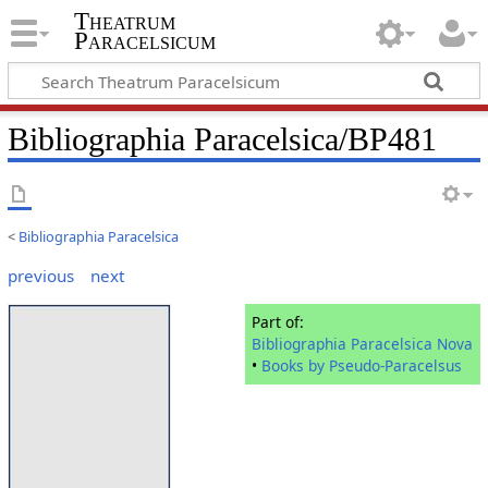
Theatrum
Paracelsicum
Bibliographia Paracelsica/BP481
<
Bibliographia Paracelsica
previous
next
Part of:
Bibliographia Paracelsica Nova
•
Books by Pseudo-Paracelsus