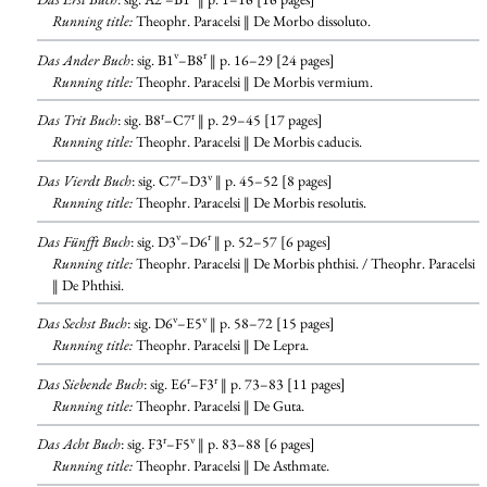
Running title:
Theophr. Paracelsi ‖ De Morbo dissoluto.
v
r
Das Ander Buch
: sig. B1
–B8
‖ p. 16–29 [24 pages]
Running title:
Theophr. Paracelsi ‖ De Morbis vermium.
r
r
Das Trit Buch
: sig. B8
–C7
‖ p. 29–45 [17 pages]
Running title:
Theophr. Paracelsi ‖ De Morbis caducis.
r
v
Das Vierdt Buch
: sig. C7
–D3
‖ p. 45–52 [8 pages]
Running title:
Theophr. Paracelsi ‖ De Morbis resolutis.
v
r
Das Fünfft Buch
: sig. D3
–D6
‖ p. 52–57 [6 pages]
Running title:
Theophr. Paracelsi ‖ De Morbis phthisi. / Theophr. Paracelsi
‖ De Phthisi.
v
v
Das Sechst Buch
: sig. D6
–E5
‖ p. 58–72 [15 pages]
Running title:
Theophr. Paracelsi ‖ De Lepra.
r
r
Das Siebende Buch
: sig. E6
–F3
‖ p. 73–83 [11 pages]
Running title:
Theophr. Paracelsi ‖ De Guta.
r
v
Das Acht Buch
: sig. F3
–F5
‖ p. 83–88 [6 pages]
Running title:
Theophr. Paracelsi ‖ De Asthmate.