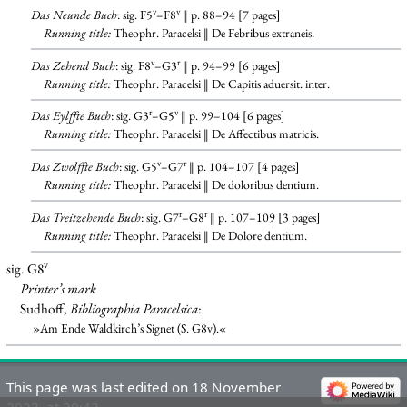
v
v
Das Neunde Buch
: sig. F5
–F8
‖ p. 88–94 [7 pages]
Running title:
Theophr. Paracelsi ‖ De Febribus extraneis.
v
r
Das Zehend Buch
: sig. F8
–G3
‖ p. 94–99 [6 pages]
Running title:
Theophr. Paracelsi ‖ De Capitis aduersit. inter.
r
v
Das Eylffte Buch
: sig. G3
–G5
‖ p. 99–104 [6 pages]
Running title:
Theophr. Paracelsi ‖ De Affectibus matricis.
v
r
Das Zwölffte Buch
: sig. G5
–G7
‖ p. 104–107 [4 pages]
Running title:
Theophr. Paracelsi ‖ De doloribus dentium.
r
r
Das Treitzehende Buch
: sig. G7
–G8
‖ p. 107–109 [3 pages]
Running title:
Theophr. Paracelsi ‖ De Dolore dentium.
v
sig. G8
Printer’s mark
Sudhoff,
Bibliographia Paracelsica
:
»Am Ende Waldkirch’s Signet (S. G8v).«
This page was last edited on 18 November