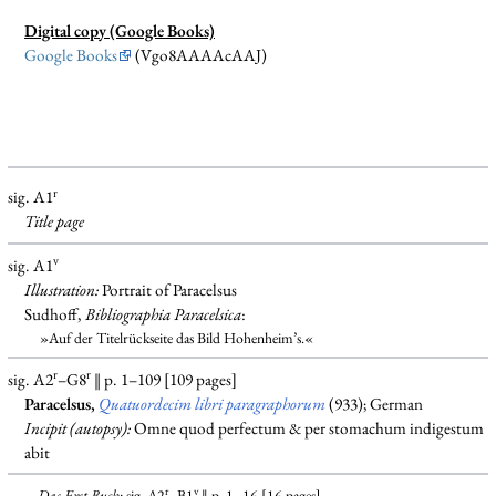
Digital copy (Google Books)
Google Books
(Vgo8AAAAcAAJ)
r
sig. A1
Title page
v
sig. A1
Illustration:
Portrait of Paracelsus
Sudhoff,
Bibliographia Paracelsica
:
»Auf der Titelrückseite das Bild Hohenheim’s.«
r
r
sig. A2
–G8
‖ p. 1–109 [109 pages]
Paracelsus,
Quatuordecim libri paragraphorum
(933); German
Incipit (autopsy):
Omne quod perfectum & per stomachum indigestum
abit
r
v
Das Erst Buch
: sig. A2
–B1
‖ p. 1–16 [16 pages]