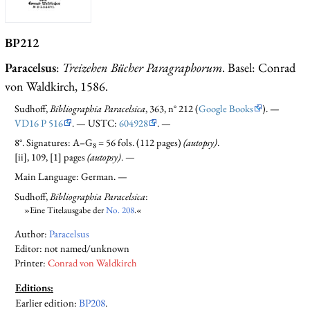
BP212
Paracelsus
:
Treizehen Bücher Paragraphorum
. Basel: Conrad
von Waldkirch, 1586.
Sudhoff,
Bibliographia Paracelsica
, 363, n° 212 (
Google Books
). —
VD16 P 516
. — USTC:
604928
. —
8°. Signatures: A–G
= 56 fols. (112 pages)
(autopsy)
.
8
[ii], 109, [1] pages
(autopsy)
. —
Main Language: German. —
Sudhoff,
Bibliographia Paracelsica
:
»Eine Titelausgabe der
No. 208
.«
Author:
Paracelsus
Editor: not named/unknown
Printer:
Conrad von Waldkirch
Editions:
Earlier edition
:
BP208
.